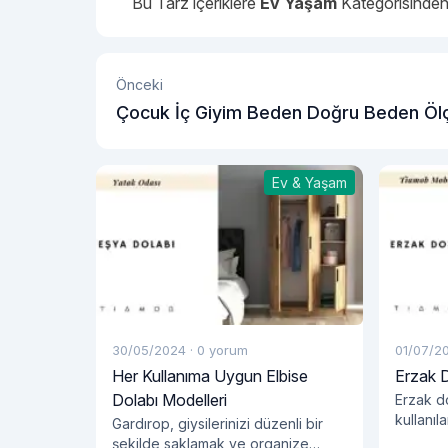
Bu Tarz içeriklere
Ev Yaşam
Kategorisinden 
Önceki
Çocuk İç Giyim Beden Doğru Beden Öl
Nasıl Alınır?
Ev & Yaşam
30/05/2024
·
0 yorum
01/07/2
Her Kullanıma Uygun Elbise
Erzak 
Dolabı Modelleri
Erzak do
kullanıl
Gardırop, giysilerinizi düzenli bir
depolanm
şekilde saklamak ve organize