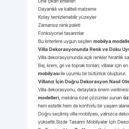
Öne çıkan kriterler:
Dayanıklı ve kaliteli malzeme
Kolay temizlenebilir yüzeyler
Zamansız renk paleti
Fonksiyonel tasarımlar
Bu kriterlere uygun seçilen
mobilya modelle
Villa Dekorasyonunda Renk ve Doku U
Villa dekorasyonunda açık renkler ferahlık s
Bej, krem, gri ve toprak tonları; villalar için 
mobilyası
ile uyumlu bir bütünlük oluşturur.
Villanız İçin Doğru Dekorasyon Nasıl Ol
Villa dekorasyonu, detaylara önem verilmesi
modelleri
, mekâna özel çözümler sunan
öz
hem estetik hem de konforlu bir yaşam alan
Doğru seçilmiş villa mobilyası, yalnızca d
yükseltir.Sizde Tasarım Mobilyalar İçin Deeob