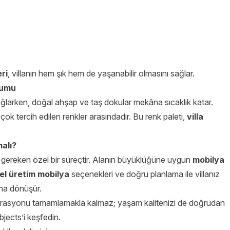
ri
, villanın hem şık hem de yaşanabilir olmasını sağlar.
yumu
ağlarken, doğal ahşap ve taş dokular mekâna sıcaklık katar.
en çok tercih edilen renkler arasındadır. Bu renk paleti,
villa
malı?
 gereken özel bir süreçtir. Alanın büyüklüğüne uygun
mobilya
el üretim mobilya
seçenekleri ve doğru planlama ile villanız
ına dönüşür.
ekorasyonu tamamlamakla kalmaz; yaşam kalitenizi de doğrudan
jects’i keşfedin.