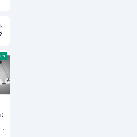
ki
r?
şam
ı?
ız
!