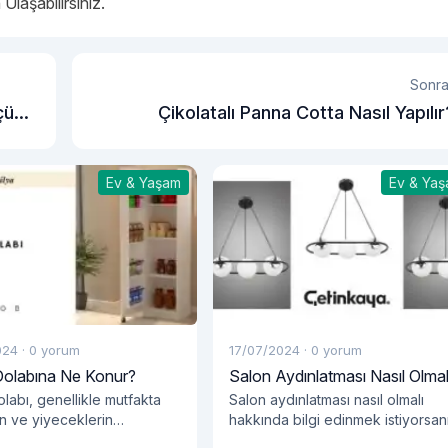
Ulaşabilirsiniz.
Sonra
çüsü
Çikolatalı Panna Cotta Nasıl Yapılı
Ev & Yaşam
Ev & Ya
024
·
0 yorum
17/07/2024
·
0 yorum
Dolabına Ne Konur?
Salon Aydınlatması Nasıl Olmal
labı, genellikle mutfakta
Salon aydınlatması nasıl olmalı
an ve yiyeceklerin
hakkında bilgi edinmek istiyorsan
ası için tasarlanmış bir
hemen blog yazımızı okumalısınız