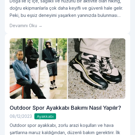
Doğa ile iç içe, sağlıklı ve huzurlu bir aktivite olan hiking,
doğru ekipmanlarla çok daha keyifli ve güvenli hale gelir.
Peki, bu eşsiz deneyimi yaşarken yanınızda bulunması
gereken temel ekipmanlar nelerdir?
Devamını Oku →
Outdoor Spor Ayakkabı Bakımı Nasıl Yapılır?
08/12/2023
Ayakkabı
Outdoor spor ayakkabı, zorlu arazi koşulları ve hava
şartlarına maruz kaldığından, düzenli bakım gerektirir. İlk