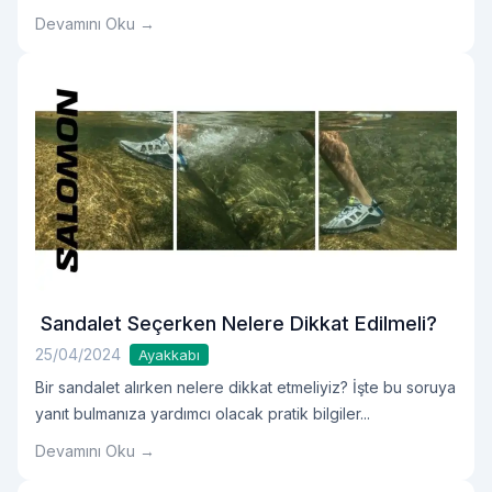
hem stilinizi tamamlamak hem de soğuktan korunmak için
Devamını Oku →
oldukça önemlidir. Şimdi hazırsanız, mini eteklerle tercih
edilebilecek 3 tip kadın ayakkabı modeli hakkındaki
önerilerimize geçebiliriz. Kadın Uzun Çizme: Zarafet ve
Koruma Bir Arada Mini etekOkumaya devam et "Mini
Eteğe Yakışan 3 Kadın Ayakkabı Modeli"
Sandalet Seçerken Nelere Dikkat Edilmeli?
25/04/2024
Ayakkabı
Bir sandalet alırken nelere dikkat etmeliyiz? İşte bu soruya
yanıt bulmanıza yardımcı olacak pratik bilgiler...
Devamını Oku →