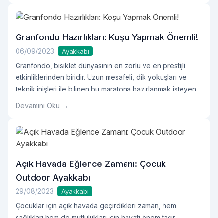
Granfondo Hazırlıkları: Koşu Yapmak Önemli!
06/09/2023
Ayakkabı
Granfondo, bisiklet dünyasının en zorlu ve en prestijli
etkinliklerinden biridir. Uzun mesafeli, dik yokuşları ve
teknik inişleri ile bilinen bu maratona hazırlanmak isteyen
bisikletçiler için hazırlık süreci, sadece pedal çevirmekle
Devamını Oku →
sınırlı değildir.
Açık Havada Eğlence Zamanı: Çocuk
Outdoor Ayakkabı
29/08/2023
Ayakkabı
Çocuklar için açık havada geçirdikleri zaman, hem
sağlıkları hem de mutlulukları için hayati önem taşır.