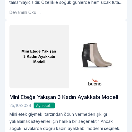
tamamlayıcısıdır. Özellikle soğuk günlerde hem sıcak tutan
hem de stil sahibi görünmenizi sağlayan bu ayakkabılar,
Devamını Oku →
doğru şekilde kombinlendiğinde gündelik hayattan özel
davetlere kadar her yerde kullanılabilir. İster kadın klasik
ayakkabı, ister kadın düz ayakkabı tercih edin, kış
kombinlerinizde bağcıklı ayakkabılarlaOkumaya devam et
"Kışın Kadın Bağcıklı Ayakkabı Nasıl Kullanılır?"
Mini Eteğe Yakışan 3 Kadın Ayakkabı Modeli
25/10/2024
Ayakkabı
Mini etek giymek, tarzından ödün vermeden şıklığı
yakalamak isteyenler için harika bir seçenektir. Ancak
soğuk havalarda doğru kadın ayakkabı modelini seçmek