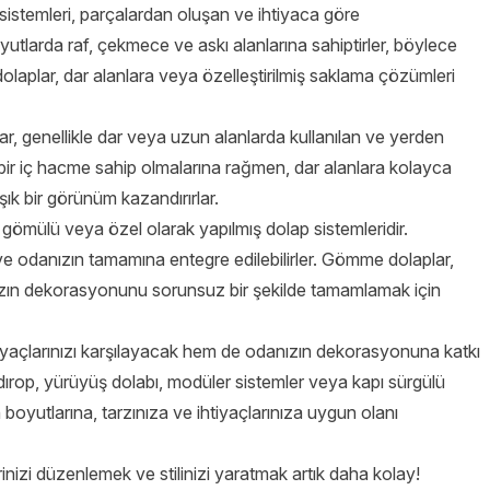
sistemleri, parçalardan oluşan ve ihtiyaca göre
 boyutlarda raf, çekmece ve askı alanlarına sahiptirler, böylece
r dolaplar, dar alanlara veya özelleştirilmiş saklama çözümleri
lar, genellikle dar veya uzun alanlarda kullanılan ve yerden
bir iç hacme sahip olmalarına rağmen, dar alanlara kolayca
 şık bir görünüm kazandırırlar.
gömülü veya özel olarak yapılmış dolap sistemleridir.
e odanızın tamamına entegre edilebilirler. Gömme dolaplar,
zın dekorasyonunu sorunsuz bir şekilde tamamlamak için
açlarınızı karşılayacak hem de odanızın dekorasyonuna katkı
ırop, yürüyüş dolabı, modüler sistemler veya kapı sürgülü
oyutlarına, tarzınıza ve ihtiyaçlarınıza uygun olanı
lerinizi düzenlemek ve stilinizi yaratmak artık daha kolay!