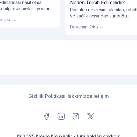
Neden Tercih Edilmelidir?
dınlatması nasıl olmalı
 bilgi edinmek istiyorsanız
Pamuklu nevresim takımları, rahatl
log yazımızı okumalısınız!
ve sağlık açısından sunduğu
nı Oku →
avantajlarla sıklıkla tercih edilen b
Devamını Oku →
seçenektir.
Gizlilik Politikası
Hakkımızda
İletişim
© 2025 Neyle Ne Giyilir - tüm hakları saklıdır.