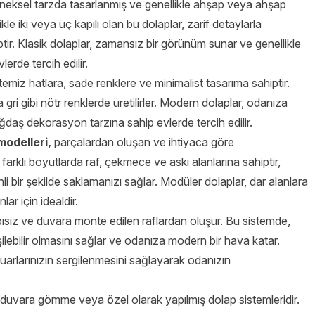
eleneksel tarzda tasarlanmış ve genellikle ahşap veya ahşap
e iki veya üç kapılı olan bu dolaplar, zarif detaylarla
ptir. Klasik dolaplar, zamansız bir görünüm sunar ve genellikle
rde tercih edilir.
temiz hatlara, sade renklere ve minimalist tasarıma sahiptir.
ri gibi nötr renklerde üretilirler. Modern dolaplar, odanıza
ğdaş dekorasyon tarzına sahip evlerde tercih edilir.
modelleri,
parçalardan oluşan ve ihtiyaca göre
, farklı boyutlarda raf, çekmece ve askı alanlarına sahiptir,
nli bir şekilde saklamanızı sağlar. Modüler dolaplar, dar alanlara
ar için idealdir.
kapısız ve duvara monte edilen raflardan oluşur. Bu sistemde,
işilebilir olmasını sağlar ve odanıza modern bir hava katar.
esuarlarınızın sergilenmesini sağlayarak odanızın
ı, duvara gömme veya özel olarak yapılmış dolap sistemleridir.