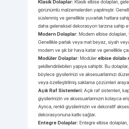
Klasik Dolaplar
: Klasik elbise dolapları, g
görünümlü malzemelerden yapılmıştır. Genellikl
süslenmiş ve genellikle yuvarlak hatlara sahi
daha geleneksel dekorasyon tarzına sahip evle
Modern Dolaplar
: Modern elbise dolapları, 
Genellikle parlak veya mat beyaz, siyah veya g
modern ve şık bir hava katar ve genellikle ça
Modüler Dolaplar
: Modüler
elbise dolabı 
şekillendirilebilen yapıya sahiptir. Bu dolaplar
böylece giysilerinizi ve aksesuarlarınızı düze
veya özelleştirilmiş saklama çözümleri arayanl
Açık Raf Sistemleri
: Açık raf sistemleri, 
giysilerinizin ve aksesuarlarınızın kolayca er
Ayrıca, renkli giysilerinizin ve dekoratif aks
dekorasyonuna katkı sağlar.
Entegre Dolaplar
: Entegre elbise dolaplar