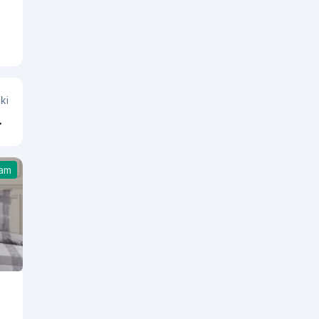
ki
Ne
ı?
şam