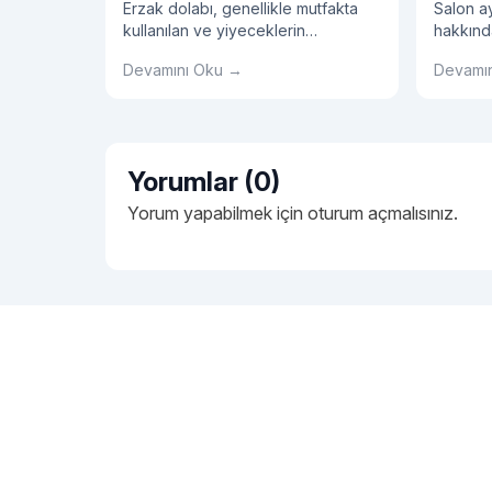
Erzak dolabı, genellikle mutfakta
Salon ay
kullanılan ve yiyeceklerin
hakkında
depolanması için tasarlanmış bir
hemen b
Devamını Oku →
Devamı
dolaptır.
Yorumlar (0)
Yorum yapabilmek için
oturum açmalısınız
.