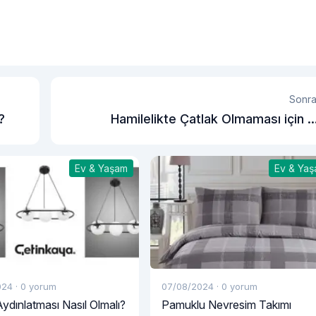
Sonra
?
Hamilelikte Çatlak Olmaması için 
Yapmal
Ev & Yaşam
Ev & Ya
024
·
0 yorum
07/08/2024
·
0 yorum
ydınlatması Nasıl Olmalı?
Pamuklu Nevresim Takımı