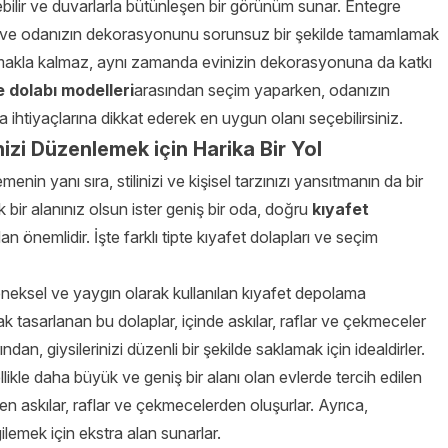
bilir ve duvarlarla bütünleşen bir görünüm sunar. Entegre
k ve odanızın dekorasyonunu sorunsuz bir şekilde tamamlamak
aklamakla kalmaz, aynı zamanda evinizin dekorasyonuna da katkı
e dolabı modelleri
arasından seçim yaparken, odanızın
ihtiyaçlarına dikkat ederek en uygun olanı seçebilirsiniz.
nizi Düzenlemek için Harika Bir Yol
menin yanı sıra, stilinizi ve kişisel tarzınızı yansıtmanın da bir
ük bir alanınız olsun ister geniş bir oda, doğru
kıyafet
 önemlidir. İşte farklı tipte kıyafet dolapları ve seçim
leneksel ve yaygın olarak kullanılan kıyafet depolama
rak tasarlanan bu dolaplar, içinde askılar, raflar ve çekmeceler
dan, giysilerinizi düzenli bir şekilde saklamak için idealdirler.
llikle daha büyük ve geniş bir alanı olan evlerde tercih edilen
en askılar, raflar ve çekmecelerden oluşurlar. Ayrıca,
ilemek için ekstra alan sunarlar.