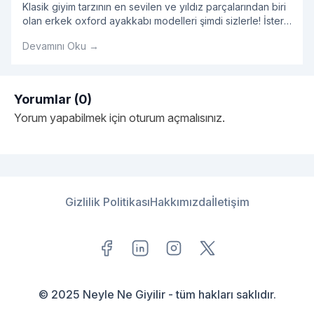
Klasik giyim tarzının en sevilen ve yıldız parçalarından biri
olan erkek oxford ayakkabı modelleri şimdi sizlerle! İster
özel günler için isterseniz de günlük olarak rahatlıkla
Devamını Oku →
kullanılabilecek olan erkek oxford ayakkabı kombinlerini
incelemeye ne dersiniz?
Yorumlar (0)
Yorum yapabilmek için
oturum açmalısınız
.
Gizlilik Politikası
Hakkımızda
İletişim
© 2025 Neyle Ne Giyilir - tüm hakları saklıdır.