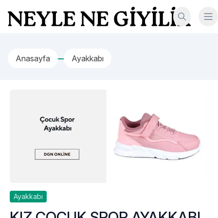
İçeriğe geç
Neyle Ne Giyilir
Anasayfa
Ayakkabı
Ayakkabı
KIZ ÇOCUK SPOR AYAKKABI