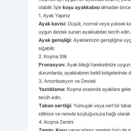
olabilir. İşte
koşu ayakkabısı
almadan önce d
1. Ayak Yapınız
Ayak kavisi:
Düşük, normal veya yüksek kavi
uygun destek sunan ayakkabıları tercih edin.
Ayak genişliği:
Ayaklarınızın genişliğine uyg
sığabilir.
2. Koşma Stili
Pronasyon:
Ayak bileği hareketinize uygun 
durumlarda, ayakkabının belirli bölgelerinde 
3. Amortisasyon ve Destek
Yastıklama:
Koşma sırasında ayaklara gelen 
tercih edin.
Taban sertliği:
Yumuşak veya sert bir taban
stilinize ve nerede koştuğunuza bağlı olarak d
4. Koşma Zemini
Zemin:
Koşu
yapacağınız zeminin türü de öne