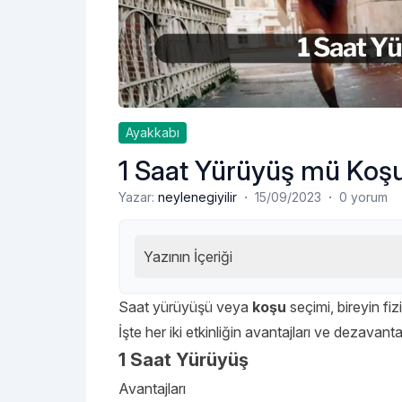
Ayakkabı
1 Saat Yürüyüş mü Koş
·
·
Yazar:
neylenegiyilir
15/09/2023
0 yorum
Yazının İçeriği
Saat yürüyüşü veya
koşu
seçimi, bireyin fiz
İşte her iki etkinliğin avantajları ve dezavantaj
1 Saat Yürüyüş
Avantajları