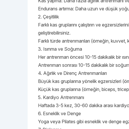
Kas yapma: Daha fazla ağırlık antrenmanı ve d
Endurans artırma: Daha uzun ve düşük yoğunl
2. Çeşitlilik
Farklı kas gruplarını çalıştırın ve egzersizlerin
geliştirebilirsiniz.
Farklı türde antrenmanları (örneğin, kuvvet, ka
3. Isınma ve Soğuma
Her antrenman öncesi 10-15 dakikalık bir ısı
Antrenman sonrası 10-15 dakikalık bir soğu
4. Ağırlık ve Direnç Antrenmanları
Büyük kas gruplarına yönelik egzersizleri (ö
Küçük kas gruplarına (örneğin, biceps, trice
5. Kardiyo Antrenmanı
Haftada 3-5 kez, 30-60 dakika arası kardiy
6. Esneklik ve Denge
Yoga veya Pilates gibi esneklik ve denge egz