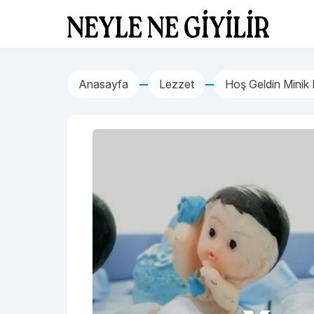
İçeriğe geç
Neyle Ne Giyilir
Anasayfa
Lezzet
Hoş Geldin Minik