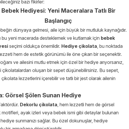
leceğiniz bazı fikirler:
Bebek Hediyesi: Yeni Maceralara Tatlı Bir
Başlangıç
ebeğin dünyaya gelmesi, aile için büyük bir mutluluk kaynağıdır.
ı bu yeni macerada desteklemek ve kutlamak için
bebek
yesi
seçimi oldukça önemlidir.
Hediye çikolata
, bu noktada
ezzeti hem de estetik görünümü ile öne çıkan bir seçenektir.
oğanı ve ailesini mutlu etmek için özel bir hediye arıyorsanız,
eli çikolatalardan oluşan bir sepet düşünebilirsiniz. Bu sepet,
i çikolata lezzetlerini içerebilir ve tatlı bir jest olarak ailenin
a: Görsel Şölen Sunan Hediye
faktördür.
Dekorlu çikolata
, hem lezzetli hem de görsel
motifleri, ayak izleri veya bebek ismi gibi detaylar bulunan
r hediye sunmanızı sağlar. Bu özel dokunuşlar, hediye
olu bir armağana dönüştürebilir.