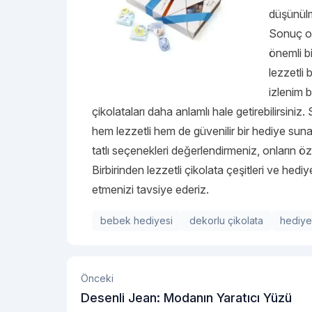
düşünülmü
Sonuç ol
önemli b
lezzetli
izlenim b
çikolataları daha anlamlı hale getirebilirsiniz
hem lezzetli hem de güvenilir bir hediye sunab
tatlı seçenekleri değerlendirmeniz, onların öze
Birbirinden lezzetli çikolata çeşitleri ve hediye
etmenizi tavsiye ederiz.
bebek hediyesi
dekorlu çikolata
hediye
Önceki
Desenli Jean: Modanın Yaratıcı Yüzü