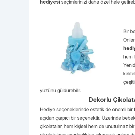
hediyesi
seçimlerinizi daha özel hale getirebi
Bir b
Onlar
hedi
hem l
Yenid
kalit
çeşitl
yüzünü güldürebilir.
Dekorlu Çikolat
Hediye seçeneklerinde estetik de önemli bir 
açıdan çarpıcı bir seçenektir. Üzerinde bebek 
çikolatalar, hem kişisel hem de unutulmaz bi
çikolatalarını sıradanlıktan çıkararak anlam d