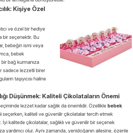
lık: Kişiye Özel
tıcı ve özel bir hediye
a bir seçenektir. Bu
ar, bebeğin ismi veya
 Ayrıca, bebek
l bir bağ kurmanıza
ar sadece lezzetli birer
uların taşıyıcısı haline
ğı Düşünmek: Kaliteli Çikolataların Önemi
eçiminde lezzet kadar sağlık da önemlidir. Özellikle
bebek
i
seçerken, kaliteli ve güvenilir çikolatalar tercih etmek
. İyi kalitede çikolatalar, sağlıklı ve güvenilir bir seçenek
a yardımcı olur. Aynı zamanda, yenidoğanın ailesine, özenle