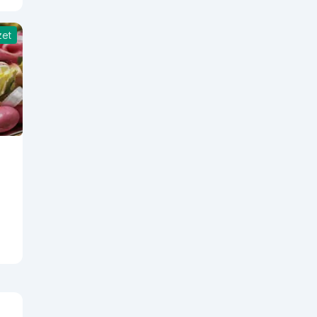
zet
siz