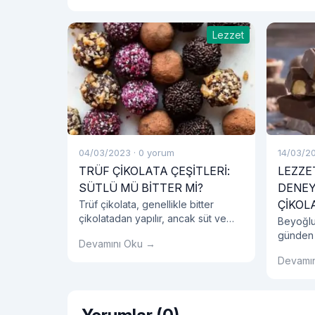
Lezzet
04/03/2023
·
0 yorum
14/03/2
TRÜF ÇİKOLATA ÇEŞİTLERİ:
LEZZET
SÜTLÜ MÜ BİTTER Mİ?
DENEY
ÇİKOL
Trüf çikolata, genellikle bitter
çikolatadan yapılır, ancak süt ve
Beyoğlu 
beyaz çikolata kullanarak da
günden 
Devamını Oku →
yapılabilir. Farklı çikolata çeşitleri,
vermede
trüf çikolataların tadını ve kıvamını
Devamı
sürdürü
farklılaştırır.