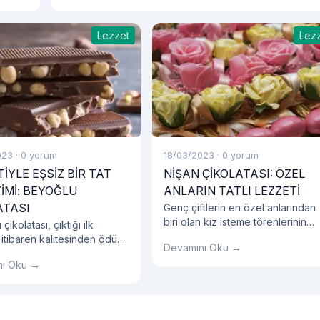
Lezzet
Lez
023
·
0 yorum
18/03/2023
·
0 yorum
İYLE EŞSİZ BİR TAT
NİŞAN ÇİKOLATASI: ÖZEL
İMİ: BEYOĞLU
ANLARIN TATLI LEZZETİ
ATASI
Genç çiftlerin en özel anlarından
biri olan kız isteme törenlerinin
çikolatası, çıktığı ilk
başrol oyuncularından biri şüphe
itibaren kalitesinden ödün
Devamını Oku →
kız isteme çikolatası olarak kabul
n lezzet sunmayı
nı Oku →
edilmektedir.
yor.