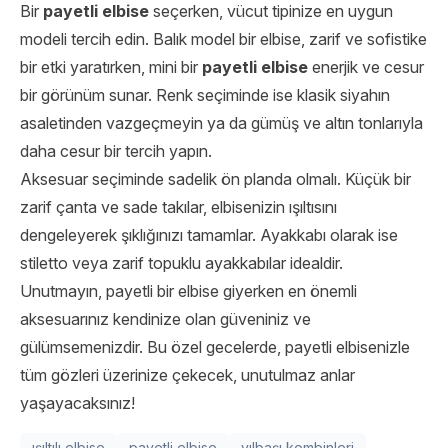
Bir
payetli elbise
seçerken, vücut tipinize en uygun
modeli tercih edin. Balık model bir elbise, zarif ve sofistike
bir etki yaratırken, mini bir
payetli elbise
enerjik ve cesur
bir görünüm sunar. Renk seçiminde ise klasik siyahın
asaletinden vazgeçmeyin ya da gümüş ve altın tonlarıyla
daha cesur bir tercih yapın.
Aksesuar seçiminde sadelik ön planda olmalı. Küçük bir
zarif çanta ve sade takılar, elbisenizin ışıltısını
dengeleyerek şıklığınızı tamamlar. Ayakkabı olarak ise
stiletto veya zarif topuklu ayakkabılar idealdir.
Unutmayın, payetli bir elbise giyerken en önemli
aksesuarınız kendinize olan güveniniz ve
gülümsemenizdir. Bu özel gecelerde, payetli elbisenizle
tüm gözleri üzerinize çekecek, unutulmaz anlar
yaşayacaksınız!
ışıltılı elbise
payetli elbise
yılbaşı kombinleri