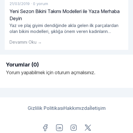
21/03/2019
·
0 yorum
Yeni Sezon Bikini Takımı Modelleri ile Yaza Merhaba
Deyin
Yaz ve plaj giyimi dendiğinde akla gelen ilk parçalardan
olan bikini modelleri, şıklığa önem veren kadınların
öncelikli tercihleri arasında yer alıyor. Yazın yaklaşmasıyla
Devamını Oku →
birlikte yeni sezon bikini modelleri de özellikle kadın
kullanıcılarımızın en sık yaptığı aramalar arasında öne
çıkıyor. Bu doğrultuda 2019 bikini koleksiyonları ile yeni
sezon ürünlerini sizlerle buluşturan Enntrend, farklı beden
Yorumlar (0)
"Yeni Sezon Bikini Takımı 
ve alternatif renk
Okumaya devam et
Yorum yapabilmek için
oturum açmalısınız
.
Gizlilik Politikası
Hakkımızda
İletişim