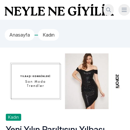
İçeriğe geç
Neyle Ne Giyilir
Anasayfa
Kadın
Kadın
Yeni Yılın Parıltısını Yılbaşı