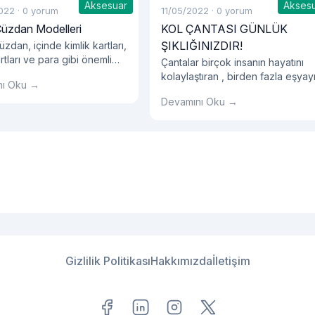
Aksesuar
Akses
022
·
0 yorum
11/05/2022
·
0 yorum
Cüzdan Modelleri
KOL ÇANTASI GÜNLÜK
ŞIKLIĞINIZDIR!
zdan, içinde kimlik kartları,
rtları ve para gibi önemli
Çantalar birçok insanın hayatını
n taşındığı aksesuarlardır.
kolaylaştıran , birden fazla eşyay
nı Oku →
yanında taşımasına yardımcı olan
Devamını Oku →
bu ürün günümüzde hem kullanışl
olması yönüyle hem de dekoratif
görünümüyle kullanılıyor.
Gizlilik Politikası
Hakkımızda
İletişim