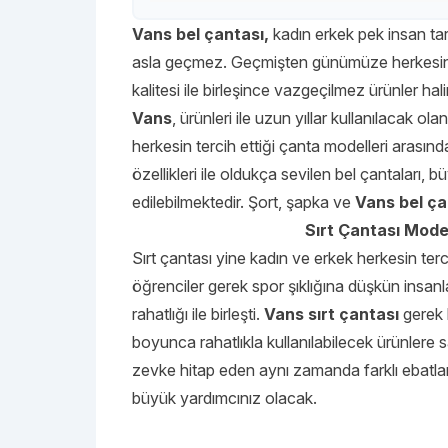
Vans bel çantası,
kadın erkek pek insan tar
asla geçmez. Geçmişten günümüze herkesin s
kalitesi ile birleşince vazgeçilmez ürünler hal
Vans
, ürünleri ile uzun yıllar kullanılacak ol
herkesin tercih ettiği çanta modelleri arasında
özellikleri ile oldukça sevilen bel çantaları, b
edilebilmektedir. Şort, şapka ve
Vans bel ça
Sırt Çantası Model
Sırt çantası yine kadın ve erkek herkesin terc
öğrenciler gerek spor şıklığına düşkün insanlar
rahatlığı ile birleşti.
Vans sırt çantası
gerek k
boyunca rahatlıkla kullanılabilecek ürünlere s
zevke hitap eden aynı zamanda farklı ebatlar
büyük yardımcınız olacak.