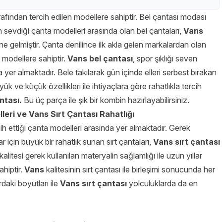
afından tercih edilen modellere sahiptir. Bel çantası modası
evdiği çanta modelleri arasında olan bel çantaları,
Vans
ine gelmiştir. Çanta denilince ilk akla gelen markalardan olan
an modellere sahiptir.
Vans bel çantası
, spor şıklığı seven
 yer almaktadır. Bele takılarak gün içinde elleri serbest bırakan
üyük ve küçük özellikleri ile ihtiyaçlara göre rahatlıkla tercih
ntası.
Bu üç parça ile şık bir kombin hazırlayabilirsiniz.
leri ve Vans Sırt Çantası Rahatlığı
ih ettiği çanta modelleri arasında yer almaktadır. Gerek
 için büyük bir rahatlık sunan sırt çantaları,
Vans sırt çantası
alitesi gerek kullanılan materyalin sağlamlığı ile uzun yıllar
ahiptir.
Vans
kalitesinin sırt çantası ile birleşimi sonucunda her
daki boyutları ile
Vans sırt çantası
yolculuklarda da en