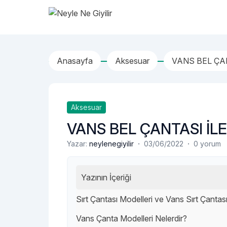
İçeriğe geç
Neyle Ne Giyilir
Anasayfa
Aksesuar
VANS BEL ÇAN
Aksesuar
VANS BEL ÇANTASI İLE
·
·
Yazar:
neylenegiyilir
03/06/2022
0 yorum
Yazının İçeriği
Sırt Çantası Modelleri ve Vans Sırt Çantası
Vans Çanta Modelleri Nelerdir?