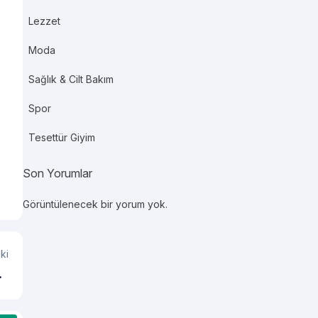
Lezzet
Moda
Sağlık & Cilt Bakım
Spor
Tesettür Giyim
Son Yorumlar
Görüntülenecek bir yorum yok.
ki
sı
er
r?