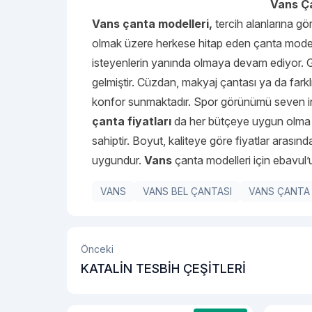
Vans Ça
Vans çanta modelleri,
tercih alanlarına gör
olmak üzere herkese hitap eden çanta model
isteyenlerin yanında olmaya devam ediyor. 
gelmiştir. Cüzdan, makyaj çantası ya da farklı 
konfor sunmaktadır. Spor görünümü seven in
çanta fiyatları
da her bütçeye uygun olma öze
sahiptir. Boyut, kaliteye göre fiyatlar arasınd
uygundur.
Vans
çanta modelleri için ebavul’u
VANS
VANS BEL ÇANTASI
VANS ÇANTA
Önceki
KATALİN TESBİH ÇEŞİTLERİ