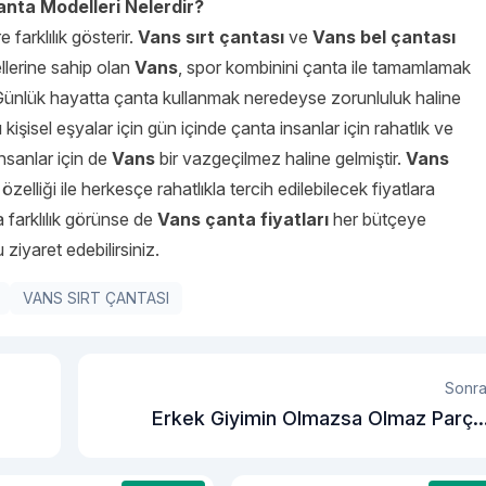
nta Modelleri Nelerdir?
e farklılık gösterir.
Vans sırt çantası
ve
Vans bel
çantası
lerine sahip olan
Vans
, spor kombinini çanta ile tamamlamak
Günlük hayatta çanta kullanmak neredeyse zorunluluk haline
kişisel eşyalar için gün içinde çanta insanlar için rahatlık ve
sanlar için de
Vans
bir vazgeçilmez haline gelmiştir.
Vans
lliği ile herkesçe rahatlıkla tercih edilebilecek fiyatlara
a farklılık görünse de
Vans çanta fiyatları
her bütçeye
 ziyaret edebilirsiniz.
VANS SIRT ÇANTASI
Sonra
Erkek Giyimin Olmazsa Olmaz Parça
Erkek Kumaş Pantolon İçin Detaylar Nel
Olmalıdı