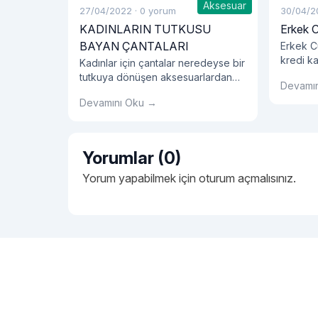
Aksesuar
27/04/2022
·
0 yorum
30/04/2
KADINLARIN TUTKUSU
Erkek 
BAYAN ÇANTALARI
Erkek Cü
kredi ka
Kadınlar için çantalar neredeyse bir
eşyaları
tutkuya dönüşen aksesuarlardan
Devamı
biri. Çeşit çeşit model ve renklerde
Devamını Oku →
çantalar bir kombinin en bütüncül
parçası olabiliyor.
Yorumlar (0)
Yorum yapabilmek için
oturum açmalısınız
.