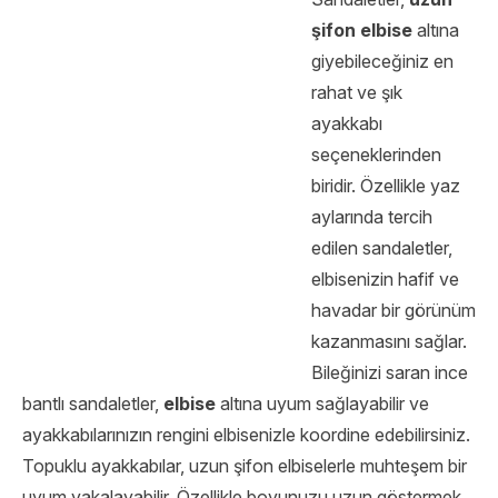
şifon elbise
altına
giyebileceğiniz en
rahat ve şık
ayakkabı
seçeneklerinden
biridir. Özellikle yaz
aylarında tercih
edilen sandaletler,
elbisenizin hafif ve
havadar bir görünüm
kazanmasını sağlar.
Bileğinizi saran ince
bantlı sandaletler,
elbise
altına uyum sağlayabilir ve
ayakkabılarınızın rengini elbisenizle koordine edebilirsiniz.
Topuklu ayakkabılar, uzun şifon elbiselerle muhteşem bir
uyum yakalayabilir. Özellikle boyunuzu uzun göstermek