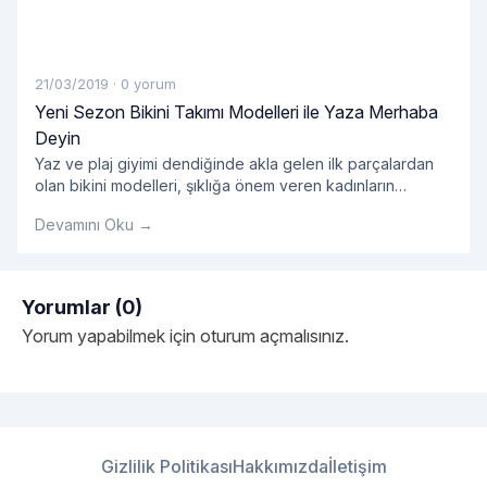
21/03/2019
·
0 yorum
Yeni Sezon Bikini Takımı Modelleri ile Yaza Merhaba
Deyin
Yaz ve plaj giyimi dendiğinde akla gelen ilk parçalardan
olan bikini modelleri, şıklığa önem veren kadınların
öncelikli tercihleri arasında yer alıyor. Yazın yaklaşmasıyla
Devamını Oku →
birlikte yeni sezon bikini modelleri de özellikle kadın
kullanıcılarımızın en sık yaptığı aramalar arasında öne
çıkıyor. Bu doğrultuda 2019 bikini koleksiyonları ile yeni
sezon ürünlerini sizlerle buluşturan Enntrend, farklı beden
Yorumlar (0)
"Yeni Sezon Bikini Takımı 
ve alternatif renk
Okumaya devam et
Yorum yapabilmek için
oturum açmalısınız
.
Gizlilik Politikası
Hakkımızda
İletişim