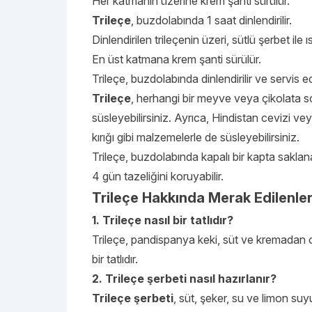
Her katmanın üzerine krem şanti sürülür.
Trileçe
, buzdolabında 1 saat dinlendirilir.
Dinlendirilen trileçenin üzeri, sütlü şerbet ile ısl
En üst katmana krem şanti sürülür.
Trileçe, buzdolabında dinlendirilir ve servis edi
Trileçe
, herhangi bir meyve veya çikolata so
süsleyebilirsiniz. Ayrıca, Hindistan cevizi vey
kırığı gibi malzemelerle de süsleyebilirsiniz.
Trileçe, buzdolabında kapalı bir kapta saklan
4 gün tazeliğini koruyabilir.
Trileçe Hakkında Merak Edilenle
1. Trileçe nasıl bir tatlıdır?
Trileçe, pandispanya keki, süt ve kremadan 
bir tatlıdır.
2. Trileçe şerbeti nasıl hazırlanır?
Trileçe şerbeti
, süt, şeker, su ve limon suyu