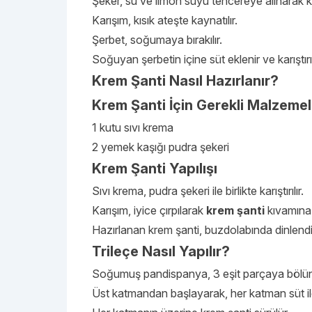
Şeker, su ve limon suyu tencereye alınarak karı
Karışım, kısık ateşte kaynatılır.
Şerbet, soğumaya bırakılır.
Soğuyan şerbetin içine süt eklenir ve karıştırıl
Krem Şanti Nasıl Hazırlanır?
Krem Şanti İçin Gerekli Malzemel
1 kutu sıvı krema
2 yemek kaşığı pudra şekeri
Krem Şanti Yapılışı
Sıvı krema, pudra şekeri ile birlikte karıştırılır.
Karışım, iyice çırpılarak
krem şanti
kıvamına 
Hazırlanan krem şanti, buzdolabında dinlendiri
Trileçe Nasıl Yapılır?
Soğumuş pandispanya, 3 eşit parçaya bölün
Üst katmandan başlayarak, her katman süt ile ı