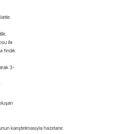
atılır.
lir.
su ile
a fındık
arak 3-
r
oluşan
nun karıştırılmasıyla hazırlanır.