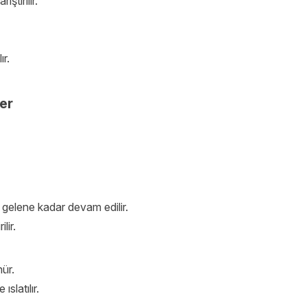
ştırılır.
ır.
er
gelene kadar devam edilir.
lir.
ür.
slatılır.