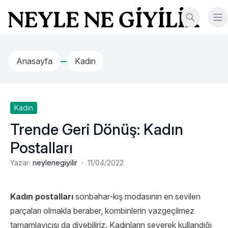
İçeriğe geç
Neyle Ne Giyilir
Anasayfa
Kadın
Kadın
Trende Geri Dönüş: Kadın
Postalları
·
Yazar:
neylenegiyilir
11/04/2022
Kadın postalları
sonbahar-kış modasının en sevilen
parçaları olmakla beraber, kombinlerin vazgeçilmez
tamamlayıcısı da diyebiliriz. Kadınların severek kullandığı