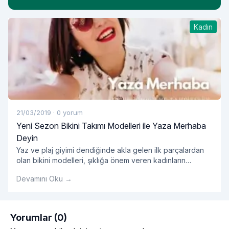
Kadın
21/03/2019
·
0 yorum
Yeni Sezon Bikini Takımı Modelleri ile Yaza Merhaba
Deyin
Yaz ve plaj giyimi dendiğinde akla gelen ilk parçalardan
olan bikini modelleri, şıklığa önem veren kadınların
öncelikli tercihleri arasında yer alıyor. Yazın yaklaşmasıyla
Devamını Oku →
birlikte yeni sezon bikini modelleri de özellikle kadın
kullanıcılarımızın en sık yaptığı aramalar arasında öne
çıkıyor. Bu doğrultuda 2019 bikini koleksiyonları ile yeni
sezon ürünlerini sizlerle buluşturan Enntrend, farklı beden
Yorumlar (0)
"Yeni Sezon Bikini Takımı 
ve alternatif renk
Okumaya devam et