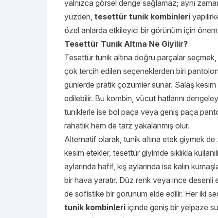
yalnızca görsel denge sağlamaz; aynı zamanda
yüzden,
tesettür tunik kombinleri
yapılı
özel anlarda etkileyici bir görünüm için önem 
Tesettür Tunik Altına Ne Giyilir?
Tesettür tunik altına doğru parçalar seçmek
çok tercih edilen seçeneklerden biri pantolo
günlerde pratik çözümler sunar. Salaş kesim 
edilebilir. Bu kombin, vücut hatlarını denge
tuniklerle ise bol paça veya geniş paça pant
rahatlık hem de tarz yakalanmış olur.
Alternatif olarak, tunik altına etek giymek de 
kesim etekler, tesettür giyimde sıklıkla kullan
aylarında hafif, kış aylarında ise kalın kumaşl
bir hava yaratır. Düz renk veya ince desenli 
de sofistike bir görünüm elde edilir. Her iki 
tunik kombinleri
içinde geniş bir yelpaze su