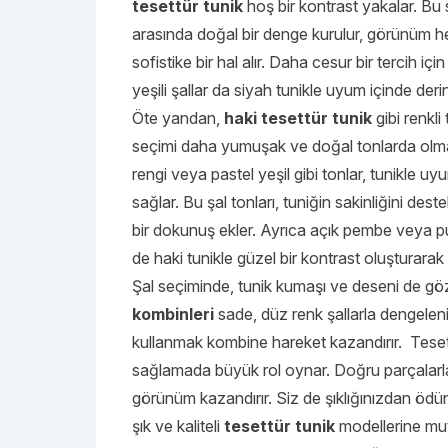
tesettür tunik
hoş bir kontrast yakalar. Bu 
arasında doğal bir denge kurulur, görünüm h
sofistike bir hal alır. Daha cesur bir tercih i
yeşili şallar da siyah tunikle uyum içinde derin
Öte yandan,
haki tesettür tunik
gibi renkli 
seçimi daha yumuşak ve doğal tonlarda olmalı
rengi veya pastel yeşil gibi tonlar, tunikle uyum
sağlar. Bu şal tonları, tuniğin sakinliğini des
bir dokunuş ekler. Ayrıca açık pembe veya pud
de haki tunikle güzel bir kontrast oluşturarak şı
Şal seçiminde, tunik kumaşı ve deseni de gö
kombinleri
sade, düz renk şallarla dengeleni
kullanmak kombine hareket kazandırır. Tesett
sağlamada büyük rol oynar. Doğru parçalarl
görünüm kazandırır. Siz de şıklığınızdan öd
şık ve kaliteli
tesettür tunik
modellerine mut