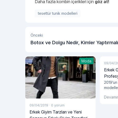
Daha fazla kombin içerikleri için
göz at!
tesettür tunik modelleri
Önceki
Botox ve Dolgu Nedir, Kimler Yaptırmal
Moda
09/04/2
Erkek G
Profesy
2019’un
modeller
imaj tas
Devamı
fırsatla
modelle
09/04/2019
·
0 yorum
tasarım 
Erkek Giyim Tarzları ve Yeni
da kull