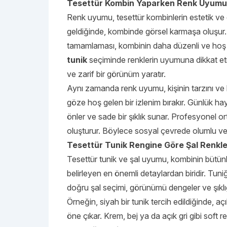
Tesettür Kombin Yaparken Renk Uyumu
Renk uyumu, tesettür kombinlerin estetik ve 
geldiğinde, kombinde görsel karmaşa oluşur. Bu
tamamlaması, kombinin daha düzenli ve hoş 
tunik
seçiminde renklerin uyumuna dikkat et
ve zarif bir görünüm yaratır.
Aynı zamanda renk uyumu, kişinin tarzını ve kiş
göze hoş gelen bir izlenim bırakır. Günlük ha
önler ve sade bir şıklık sunar. Profesyonel o
oluşturur. Böylece sosyal çevrede olumlu ve d
Tesettür Tunik Rengine Göre Şal Renkleri
Tesettür tunik ve şal uyumu, kombinin bütün
belirleyen en önemli detaylardan biridir. Tuni
doğru şal seçimi, görünümü dengeler ve şıklı
Örneğin, siyah bir tunik tercih edildiğinde, açı
öne çıkar. Krem, bej ya da açık gri gibi soft r