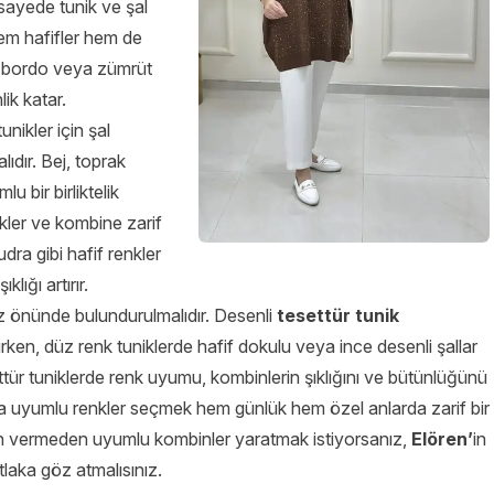
sayede tunik ve şal
em hafifler hem de
çin bordo veya zümrüt
lik katar.
tunikler için şal
dır. Bej, toprak
lu bir birliktelik
tekler ve kombine zarif
ra gibi hafif renkler
klığı artırır.
z önünde bulundurulmalıdır. Desenli
tesettür tunik
rken, düz renk tuniklerde hafif dokulu veya ince desenli şallar
ür tuniklerde renk uyumu, kombinlerin şıklığını ve bütünlüğünü
a uyumlu renkler seçmek hem günlük hem özel anlarda zarif bir
ün vermeden uyumlu kombinler yaratmak istiyorsanız,
Elören’
in
laka göz atmalısınız.