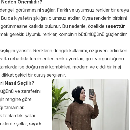
 Neden Önemlidir?
dengeli görünmesini sağlar. Farklı ve uyumsuz renkler bir araya
 da kıyafetin şıklığını olumsuz etkiler. Oysa renklerin birbirini
görünmesine katkıda bulunur. Bu nedenle, özellikle
tesettür
mek gerekir. Uyumlu renkler, kombinin bütünlüğünü güçlendirir
iliğini yansıtır. Renklerin dengeli kullanımı, özgüveni artırırken,
yatta rahatlıkla tercih edilen renk uyumları, göz yorgunluğunu
rtamlarda ise doğru renk kombinleri, modern ve ciddi bir imaj
ikkat çekici bir duruş sergilenir.
 Nasıl Seçilir?
lüğünü ve zarafetini
ğin rengine göre
ğı tamamlar.
k tonlardaki şallar
enklerde şallar,
siyah