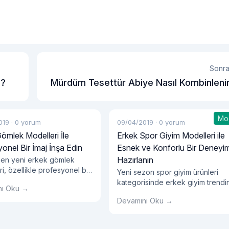
Sonra
ı?
Mürdüm Tesettür Abiye Nasıl Kombinleni
Mo
019
·
0 yorum
09/04/2019
·
0 yorum
ömlek Modelleri İle
Erkek Spor Giyim Modelleri ile
onel Bir İmaj İnşa Edin
Esnek ve Konforlu Bir Deneyi
Hazırlanın
 en yeni erkek gömlek
i, özellikle profesyonel bir
Yeni sezon spor giyim ürünleri
arlamak isteyenlere yenilikçi
kategorisinde erkek giyim trendin
nı Oku →
r sunuyor. Erkek gömlek
yeniden şekillendirebilecek
ri arasında profesyonel
Devamını Oku →
nitelikte parçalar dikkat çekiyor.
çizgileri ile günlük hayatta
Özellikle yeni sezon erkek spor
anım olanağı sağlayan spor
giyimi, birbirinden şık modellerle