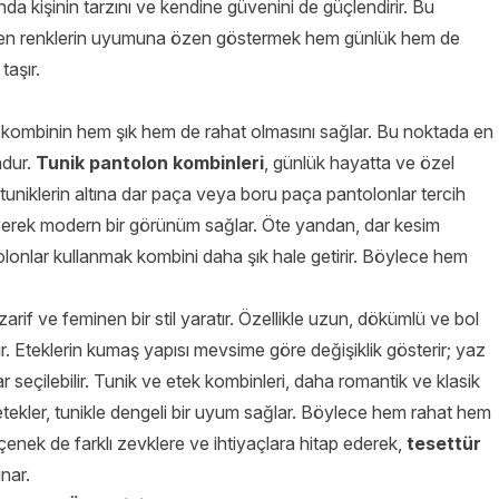
 kişinin tarzını ve kendine güvenini de güçlendirir. Bu
rken renklerin uyumuna özen göstermek hem günlük hem de
taşır.
, kombinin hem şık hem de rahat olmasını sağlar. Bu noktada en
ndur.
Tunik pantolon kombinleri
, günlük hayatta ve özel
tuniklerin altına dar paça veya boru paça pantolonlar tercih
leyerek modern bir görünüm sağlar. Öte yandan, dar kesim
olonlar kullanmak kombini daha şık hale getirir. Böylece hem
zarif ve feminen bir stil yaratır. Özellikle uzun, dökümlü ve bol
ılır. Eteklerin kumaş yapısı mevsime göre değişiklik gösterir; yaz
ar seçilebilir. Tunik ve etek kombinleri, daha romantik ve klasik
etekler, tunikle dengeli bir uyum sağlar. Böylece hem rahat hem
seçenek de farklı zevklere ve ihtiyaçlara hitap ederek,
tesettür
nar.