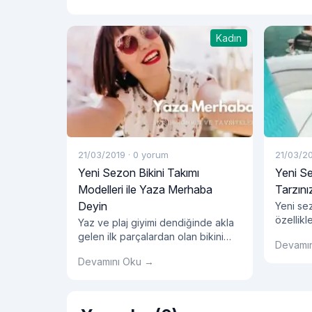
ÇİÇEK AÇIYOR
Kadın
21/03/2019
·
0 yorum
21/03/2
Yeni Sezon Bikini Takımı
Yeni Se
Modelleri ile Yaza Merhaba
Tarzını
Deyin
Yeni se
özellikl
Yaz ve plaj giyimi dendiğinde akla
kadınlar
gelen ilk parçalardan olan bikini
Devamı
ürünler 
modelleri, şıklığa önem veren
Devamını Oku →
doğrult
kadınların öncelikli tercihleri
takımı s
arasında yer alıyor. Yazın
yapan pl
yaklaşmasıyla birlikte yeni sezon
kapsamı
bikini modelleri de özellikle kadın