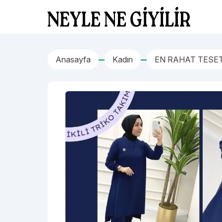
İçeriğe geç
Neyle Ne Giyilir
Anasayfa
Kadın
EN RAHAT TESE