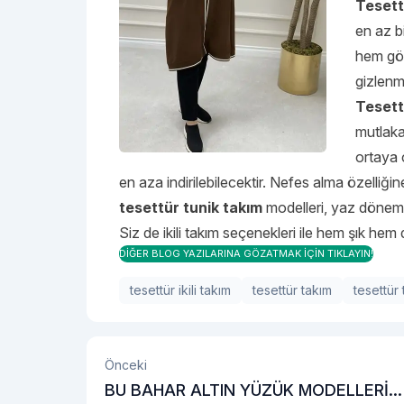
Tesett
en az b
hem göğ
gizlenme
Tesett
mutlaka
ortaya 
en aza indirilebilecektir. Nefes alma özelliğ
tesettür tunik takım
modelleri, yaz dönemi
Siz de ikili takım seçenekleri ile hem şık hem
DİĞER BLOG YAZILARINA GÖZATMAK İÇİN TIKLAYIN!
tesettür ikili takım
tesettür takım
tesettür
Önceki
BU BAHAR ALTIN YÜZÜK MODELLERİ