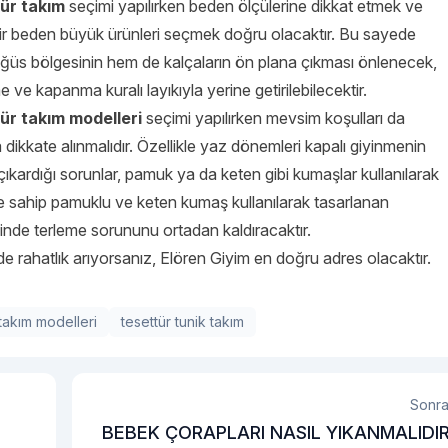
ür takım
seçimi yapılırken beden ölçülerine dikkat etmek ve
ir beden büyük ürünleri seçmek doğru olacaktır. Bu sayede
üs bölgesinin hem de kalçaların ön plana çıkması önlenecek,
 ve kapanma kuralı layıkıyla yerine getirilebilecektir.
ür takım modelleri
seçimi yapılırken mevsim koşulları da
 dikkate alınmalıdır. Özellikle yaz dönemleri kapalı giyinmenin
çıkardığı sorunlar, pamuk ya da keten gibi kumaşlar kullanılarak
ine sahip pamuklu ve keten kumaş kullanılarak tasarlanan
nde terleme sorununu ortadan kaldıracaktır.
 de rahatlık arıyorsanız, Elören Giyim en doğru adres olacaktır.
 takım modelleri
tesettür tunik takım
Sonra
BEBEK ÇORAPLARI NASIL YIKANMALIDI