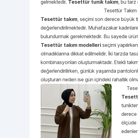
gelmektedir.
Tesettür tunik takım
, bu tarz
Tesettür Takım 
Tesettür takım
, seçimi son derece büyük tit
değerlendirilmektedir. Muhafazakar kadınların
bulundurmak gerekmektedir. Bu sayede ürün ra
Tesettür takım modelleri
seçimi yapılırken
olmadıklarına dikkat edilmelidir. İki tarzda t
kombinasyonları oluşturmaktadır. Etekli takım
değerlendirilirken, günlük yaşamda pantolon
oluşturan neden ise gün içindeki rahatlık olm
Teset
Tesettü
tunikten
derece 
ölçüde 
edenle