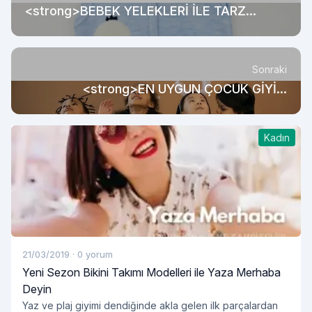
<strong>BEBEK YELEKLERİ İLE TARZ
YARATAN SEVİMLİLİK</strong>
Sonraki
<strong>EN UYGUN ÇOCUK GİYİM
ÜRÜNLERİ </strong>
Kadın
21/03/2019
·
0 yorum
Yeni Sezon Bikini Takımı Modelleri ile Yaza Merhaba
Deyin
Yaz ve plaj giyimi dendiğinde akla gelen ilk parçalardan