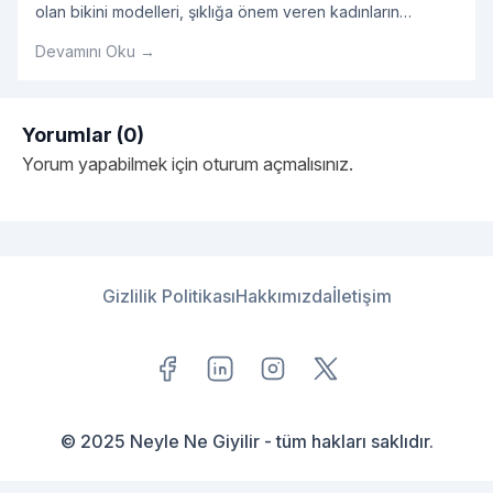
olan bikini modelleri, şıklığa önem veren kadınların
öncelikli tercihleri arasında yer alıyor. Yazın yaklaşmasıyla
Devamını Oku →
birlikte yeni sezon bikini modelleri de özellikle kadın
kullanıcılarımızın en sık yaptığı aramalar arasında öne
çıkıyor. Bu doğrultuda 2019 bikini koleksiyonları ile yeni
sezon ürünlerini sizlerle buluşturan Enntrend, farklı beden
Yorumlar (0)
"Yeni Sezon Bikini Takımı 
ve alternatif renk
Okumaya devam et
Yorum yapabilmek için
oturum açmalısınız
.
Gizlilik Politikası
Hakkımızda
İletişim
© 2025 Neyle Ne Giyilir - tüm hakları saklıdır.