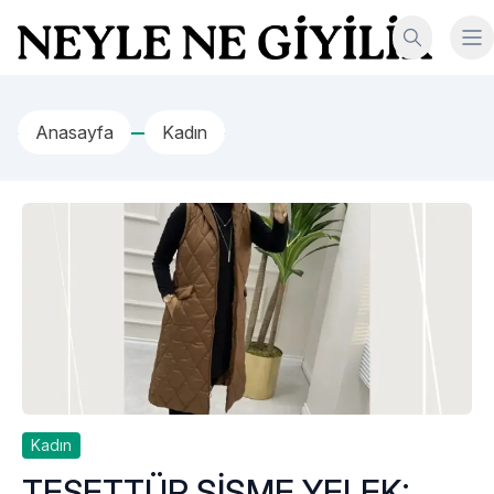
İçeriğe geç
Neyle Ne Giyilir
Anasayfa
Kadın
Kadın
TESETTÜR ŞİŞME YELEK: