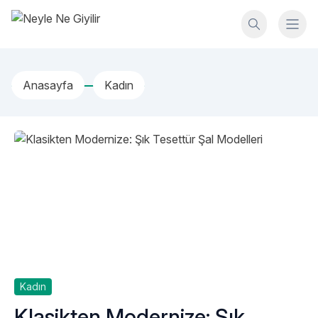
İçeriğe geç
Neyle Ne Giyilir
Anasayfa
Kadın
Kadın
Klasikten Modernize: Şık