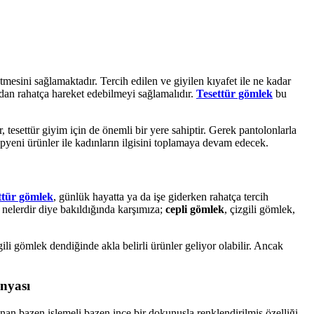
tmesini sağlamaktadır. Tercih edilen ve giyilen kıyafet ile ne kadar
madan rahatça hareket edebilmeyi sağlamalıdır.
Tesettür gömlek
bu
tesettür giyim için de önemli bir yere sahiptir. Gerek pantolonlarla
pyeni ürünler ile kadınların ilgisini toplamaya devam edecek.
ttür gömlek
, günlük hayatta ya da işe giderken rahatça tercih
 nelerdir diye bakıldığında karşımıza;
cepli gömlek
, çizgili gömlek,
ili gömlek dendiğinde akla belirli ürünler geliyor olabilir. Ancak
nyası
an bazen işlemeli bazen ince bir dokunuşla renklendirilmiş özelliği