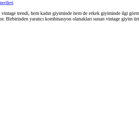
erileri
vintage trendi, hem kadın giyiminde hem de erkek giyiminde ilgi görmey
or. Birbirinden yaratıcı kombinasyon olanakları sunan vintage giyim ürü