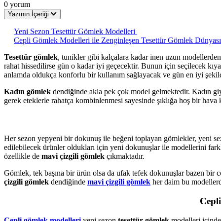
0 yorum
Yazının İçeriği
Yeni Sezon Tesettür Gömlek Modelleri
Cepli Gömlek Modelleri ile Zenginleşen Tesettür Gömlek Dünyası
Tesettür gömlek
,
tunikler gibi kalçalara kadar inen uzun modellerden 
rahat hissedilirse gün o kadar iyi geçecektir. Bunun için seçilecek kıy
anlamda oldukça konforlu bir kullanım sağlayacak ve gün en iyi şekilde
Kadın gömlek
dendiğinde akla pek çok model gelmektedir. Kadın giyim 
gerek eteklerle rahatça kombinlenmesi sayesinde şıklığa hoş bir hava 
Her sezon yepyeni bir dokunuş ile beğeni toplayan gömlekler, yeni se
edilebilecek ürünler oldukları için yeni dokunuşlar ile modellerini fa
özellikle de
mavi çizgili gömlek
çıkmaktadır.
Gömlek, tek başına bir ürün olsa da ufak tefek dokunuşlar bazen bir ce
çizgili gömlek
dendiğinde
mavi çizgili gömlek
her daim bu modellerde 
Cepl
Cepli gömlek modelleri
yeni sezon
tesettür gömlek
modelleri içinde