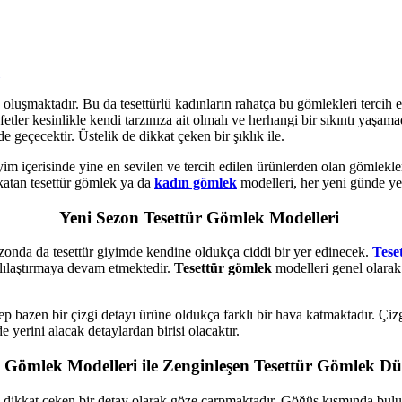
oluşmaktadır. Bu da tesettürlü kadınların rahatça bu gömlekleri tercih e
afetler kesinlikle kendi tarzınıza ait olmalı ve herhangi bir sıkıntı yaşa
 geçecektir. Üstelik de dikkat çeken bir şıklık ile.
içerisinde yine en sevilen ve tercih edilen ürünlerden olan gömlekler, 
katan tesettür gömlek ya da
kadın gömlek
modelleri, her yeni günde ye
Yeni Sezon Tesettür Gömlek Modelleri
zonda da tesettür giyimde kendine oldukça ciddi bir yer edinecek.
Tese
rklılaştırmaya devam etmektedir.
Tesettür gömlek
modelleri genel olarak
p bazen bir çizgi detayı ürüne oldukça farklı bir hava katmaktadır. Çizg
yerini alacak detaylardan birisi olacaktır.
i Gömlek Modelleri ile Zenginleşen Tesettür Gömlek Dü
 dikkat çeken bir detay olarak göze çarpmaktadır. Göğüs kısmında bulun