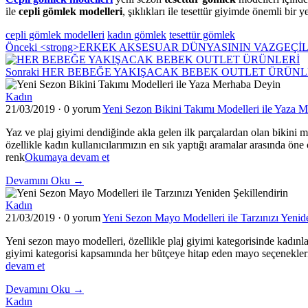
ile
cepli gömlek modelleri
, şıklıkları ile tesettür giyimde önemli bir y
cepli gömlek modelleri
kadın gömlek
tesettür gömlek
Önceki
<strong>ERKEK AKSESUAR DÜNYASININ VAZGEÇİL
Sonraki
HER BEBEĞE YAKIŞACAK BEBEK OUTLET ÜRÜNL
Kadın
21/03/2019
·
0 yorum
Yeni Sezon Bikini Takımı Modelleri ile Yaza 
Yaz ve plaj giyimi dendiğinde akla gelen ilk parçalardan olan bikini mo
özellikle kadın kullanıcılarımızın en sık yaptığı aramalar arasında öne 
"Yeni
renk
Okumaya devam et
Sezon
Devamını Oku →
Bikini
Takımı
Kadın
Modelleri
21/03/2019
·
0 yorum
Yeni Sezon Mayo Modelleri ile Tarzınızı Yenide
ile
Yaza
Yeni sezon mayo modelleri, özellikle plaj giyimi kategorisinde kadınlar
Merhaba
giyimi kategorisi kapsamında her bütçeye hitap eden mayo seçenekleri 
Deyin"
"Yeni
devam et
Sezon
Devamını Oku →
Mayo
Kadın
Modelleri