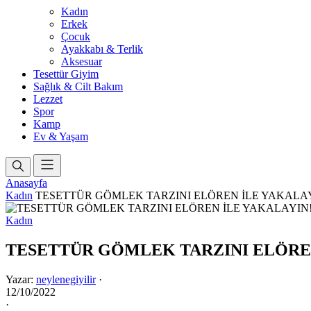
Kadın
Erkek
Çocuk
Ayakkabı & Terlik
Aksesuar
Tesettür Giyim
Sağlık & Cilt Bakım
Lezzet
Spor
Kamp
Ev & Yaşam
Anasayfa
Kadın
TESETTÜR GÖMLEK TARZINI ELÖREN İLE YAKALA
Kadın
TESETTÜR GÖMLEK TARZINI ELÖREN
Yazar:
neylenegiyilir
·
12/10/2022
·