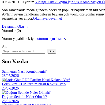
09/04/2019
·
0 yorum
Vintage Erkek Giyim İçin Şık Kombinasyon Ön
ile
Tarzınızı
Son zamanlarda moda gündemindeki en popüler başlıklardan biri olan 
Yeniden
90’ların giyim trendlerini özleyen baylara çok yönlü opsiyonlar sunuy
Şekillendirin"
"Vintage
seçenekler yer alıyor.
Okumaya devam et
Erkek
Devamını Oku →
Giyim
Yorumlar (0)
İçin
Şık
Yorum yapabilmek için
oturum açmalısınız
.
Kombinasyon
Önerileri"
Ara
Ara
Son Yazılar
Şahmeran Nasıl Kombinlenir?
28/07/2026
Loris Giza EDP Parfüm Nasıl Kokusu Var?
25/07/2026
Doğum Setinde Neler Olmalı?
25/07/2026