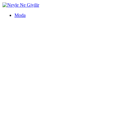
İçeriğe
Neyle
geç
Ne
Moda
Giyilir