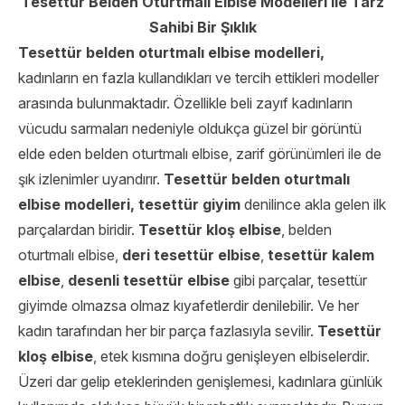
Tesettür Belden Oturtmalı Elbise Modelleri ile Tarz
Sahibi Bir Şıklık
Tesettür belden oturtmalı elbise modelleri,
kadınların en fazla kullandıkları ve tercih ettikleri modeller
arasında bulunmaktadır. Özellikle beli zayıf kadınların
vücudu sarmaları nedeniyle oldukça güzel bir görüntü
elde eden belden oturtmalı elbise, zarif görünümleri ile de
şık izlenimler uyandırır.
Tesettür belden oturtmalı
elbise modelleri,
tesettür giyim
denilince akla gelen ilk
parçalardan biridir.
Tesettür kloş elbise
, belden
oturtmalı elbise,
deri tesettür elbise
,
tesettür kalem
elbise
,
desenli tesettür elbise
gibi parçalar, tesettür
giyimde olmazsa olmaz kıyafetlerdir denilebilir. Ve her
kadın tarafından her bir parça fazlasıyla sevilir.
Tesettür
kloş elbise
, etek kısmına doğru genişleyen elbiselerdir.
Üzeri dar gelip eteklerinden genişlemesi, kadınlara günlük