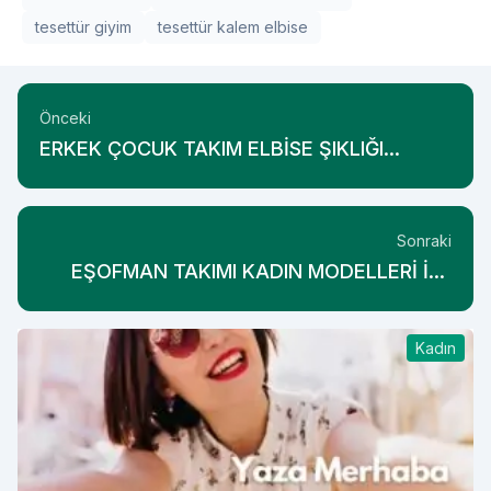
tesettür giyim
tesettür kalem elbise
Önceki
ERKEK ÇOCUK TAKIM ELBİSE ŞIKLIĞI
DOKTOR JUNİOR’DAN
Sonraki
EŞOFMAN TAKIMI KADIN MODELLERİ İLE
GÜNLÜK ŞIKLIK
Kadın