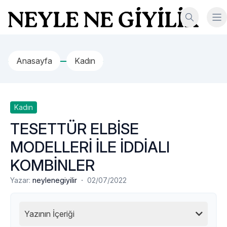
İçeriğe geç
Neyle Ne Giyilir
Anasayfa
Kadın
Kadın
TESETTÜR ELBİSE
MODELLERİ İLE İDDİALI
KOMBİNLER
·
Yazar:
neylenegiyilir
02/07/2022
Yazının İçeriği