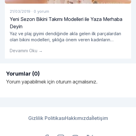
21/03/2019
·
0 yorum
Yeni Sezon Bikini Takımı Modelleri ile Yaza Merhaba
Deyin
Yaz ve plaj giyimi dendiğinde akla gelen ilk parçalardan
olan bikini modelleri, şıklığa önem veren kadınların
öncelikli tercihleri arasında yer alıyor. Yazın yaklaşmasıyla
Devamını Oku →
birlikte yeni sezon bikini modelleri de özellikle kadın
kullanıcılarımızın en sık yaptığı aramalar arasında öne
çıkıyor. Bu doğrultuda 2019 bikini koleksiyonları ile yeni
sezon ürünlerini sizlerle buluşturan Enntrend, farklı beden
Yorumlar (0)
"Yeni Sezon Bikini Takımı 
ve alternatif renk
Okumaya devam et
Yorum yapabilmek için
oturum açmalısınız
.
Gizlilik Politikası
Hakkımızda
İletişim