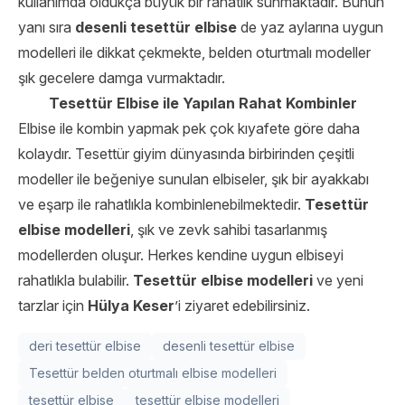
kullanımda oldukça büyük bir rahatlık sunmaktadır. Bunun
yanı sıra
desenli tesettür elbise
de yaz aylarına uygun
modelleri ile dikkat çekmekte, belden oturtmalı modeller
şık gecelere damga vurmaktadır.
Tesettür Elbise ile Yapılan Rahat Kombinler
Elbise ile kombin yapmak pek çok kıyafete göre daha
kolaydır. Tesettür giyim dünyasında birbirinden çeşitli
modeller ile beğeniye sunulan elbiseler, şık bir ayakkabı
ve eşarp ile rahatlıkla kombinlenebilmektedir.
Tesettür
elbise modelleri
, şık ve zevk sahibi tasarlanmış
modellerden oluşur. Herkes kendine uygun elbiseyi
rahatlıkla bulabilir.
Tesettür elbise modelleri
ve yeni
tarzlar için
Hülya Keser
’i ziyaret edebilirsiniz.
deri tesettür elbise
desenli tesettür elbise
Tesettür belden oturtmalı elbise modelleri
tesettür elbise
tesettür elbise modelleri