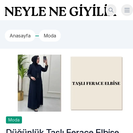
İçeriğe geç
Neyle Ne Giyilir
Anasayfa
Moda
Moda
Düğünlük Taşlı Ferace Elbise