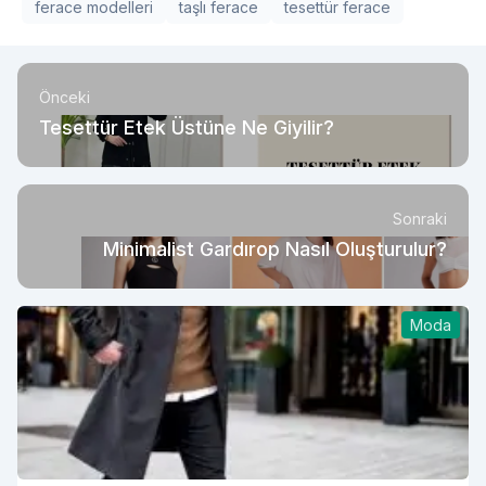
ferace modelleri
taşlı ferace
tesettür ferace
Önceki
Tesettür Etek Üstüne Ne Giyilir?
Sonraki
Minimalist Gardırop Nasıl Oluşturulur?
Moda