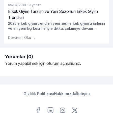
09/04/2019
·
0 yorum
Erkek Giyim Tarzları ve Yeni Sezonun Erkek Giyim
Trendleri
2025 erkek giyim trendleri yeni nesil erkek giyim ürünlerini
ve en yenilikçi kesimleriyle dikkat çekmeye devam
ediyor. En dikkat çekici erkek gömlek modelleri ve çok
Devamını Oku →
yönlü ürün opsiyonlarını bünyesinde barındıran 2025
erkek giyim ürünleri kategorisinde tarzına önem veren
erkeklere hitap eden onlarca ürün yer alıyor. Her
bütçeden ürünün kolaylıkla bulunabildiği kategori
Yorumlar (0)
kapsamında erkek giyim tarzlarını yeniden
Yorum yapabilmek için
oturum açmalısınız
.
"Erkek Giyim Tarzları ve Ye
şekillendirecek
Okumaya devam et
Gizlilik Politikası
Hakkımızda
İletişim