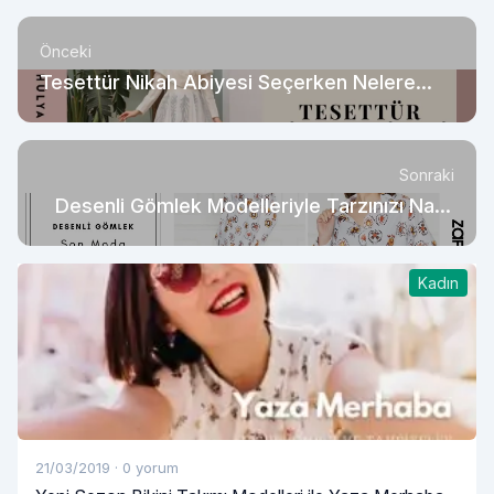
Önceki
Tesettür Nikah Abiyesi Seçerken Nelere
Dikkat Etmelisiniz?
Sonraki
Desenli Gömlek Modelleriyle Tarzınızı Nasıl
Öne Çıkarırsınız?
Kadın
21/03/2019
·
0 yorum