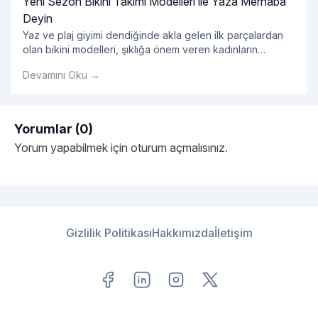
Yeni Sezon Bikini Takımı Modelleri ile Yaza Merhaba
Deyin
Yaz ve plaj giyimi dendiğinde akla gelen ilk parçalardan
olan bikini modelleri, şıklığa önem veren kadınların
öncelikli tercihleri arasında yer alıyor. Yazın yaklaşmasıyla
Devamını Oku →
birlikte yeni sezon bikini modelleri de özellikle kadın
kullanıcılarımızın en sık yaptığı aramalar arasında öne
çıkıyor. Bu doğrultuda 2019 bikini koleksiyonları ile yeni
sezon ürünlerini sizlerle buluşturan Enntrend, farklı beden
Yorumlar (0)
"Yeni Sezon Bikini Takımı 
ve alternatif renk
Okumaya devam et
Yorum yapabilmek için
oturum açmalısınız
.
Gizlilik Politikası
Hakkımızda
İletişim