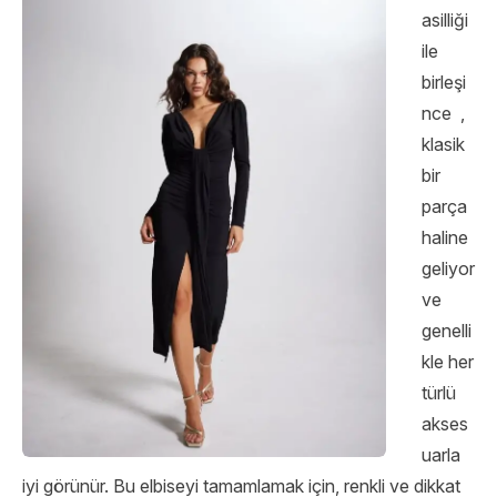
asilliği
ile
birleşi
nce
,
klasik
bir
parça
haline
geliyor
ve
genelli
kle her
türlü
akses
uarla
iyi görünür. Bu elbiseyi tamamlamak için, renkli ve dikkat