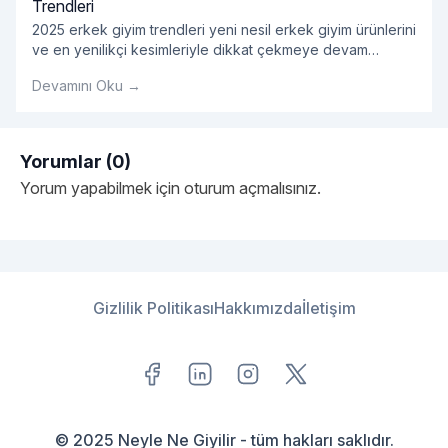
Trendleri
2025 erkek giyim trendleri yeni nesil erkek giyim ürünlerini
ve en yenilikçi kesimleriyle dikkat çekmeye devam
ediyor. En dikkat çekici erkek gömlek modelleri ve çok
Devamını Oku →
yönlü ürün opsiyonlarını bünyesinde barındıran 2025
erkek giyim ürünleri kategorisinde tarzına önem veren
erkeklere hitap eden onlarca ürün yer alıyor. Her
bütçeden ürünün kolaylıkla bulunabildiği kategori
Yorumlar (0)
kapsamında erkek giyim tarzlarını yeniden
Yorum yapabilmek için
oturum açmalısınız
.
"Erkek Giyim Tarzları ve Ye
şekillendirecek
Okumaya devam et
Gizlilik Politikası
Hakkımızda
İletişim
© 2025 Neyle Ne Giyilir - tüm hakları saklıdır.