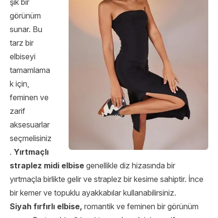
şık bir
görünüm
sunar. Bu
tarz bir
elbiseyi
tamamlama
k için,
feminen ve
zarif
aksesuarlar
seçmelisiniz
.
Yırtmaçlı
straplez midi elbise
genellikle diz hizasında bir
yırtmaçla birlikte gelir ve straplez bir kesime sahiptir. İnce
bir kemer ve topuklu ayakkabılar kullanabilirsiniz.
Siyah fırfırlı elbise,
romantik ve feminen bir görünüm