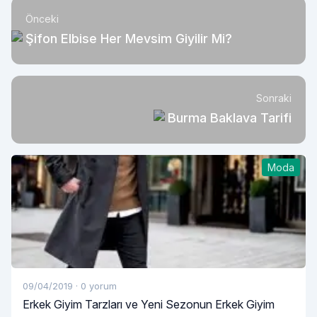
Önceki
Şifon Elbise Her Mevsim Giyilir Mi?
Sonraki
Burma Baklava Tarifi
Moda
09/04/2019
·
0 yorum
Erkek Giyim Tarzları ve Yeni Sezonun Erkek Giyim