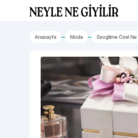
İçeriğe geç
Neyle Ne Giyilir
Anasayfa
Moda
Sevgilime Özel Ne 