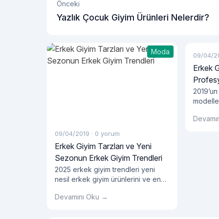
Önceki
Yazlık Çocuk Giyim Ürünleri Nelerdir?
Moda
09/04/2
Erkek G
Profesy
2019’un
modeller
imaj tas
Devamı
fırsatla
modelle
09/04/2019
·
0 yorum
tasarım 
Erkek Giyim Tarzları ve Yeni
da kull
Sezonun Erkek Giyim Trendleri
motifler
2025 erkek giyim trendleri yeni
seçenekl
nesil erkek giyim ürünlerini ve en
Bu doğr
yenilikçi kesimleriyle dikkat
tarzları
Devamını Oku →
çekmeye devam ediyor. En dikkat
yaklaştı
çekici erkek gömlek modelleri ve
gömlek 
çok yönlü ürün opsiyonlarını
çok yön