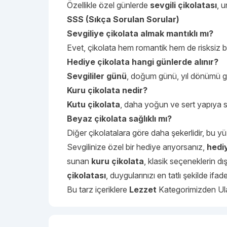
Özellikle özel günlerde
sevgili çikolatası
, u
SSS (Sıkça Sorulan Sorular)
Sevgiliye çikolata almak mantıklı mı?
Evet, çikolata hem romantik hem de risksiz b
Hediye çikolata hangi günlerde alınır?
Sevgililer günü
, doğum günü, yıl dönümü gib
Kuru çikolata nedir?
Kutu çikolata
, daha yoğun ve sert yapıya sa
Beyaz çikolata sağlıklı mı?
Diğer çikolatalara göre daha şekerlidir, bu yü
Sevgilinize özel bir hediye arıyorsanız,
hedi
sunan
kuru çikolata
, klasik seçeneklerin dı
çikolatası
, duygularınızı en tatlı şekilde ifa
Bu tarz içeriklere
Lezzet
Kategorimizden Ulaş