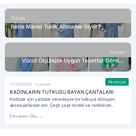
Önceki
Bebe Mavisi Tunik Altına Ne Giyilir?
Sonraki
Vücut Ölçünüze Uygun Tesettür Gömlek
Seçmeniz İçin 5 İpucu
Aksesuar
27/04/2022
·
0 yorum
KADINLARIN TUTKUSU BAYAN ÇANTALARI
Kadınlar için çantalar neredeyse bir tutkuya dönüşen
aksesuarlardan biri. Çeşit çeşit model ve renklerde
çantalar bir kombinin en bütüncül parçası olabiliyor.
Devamını Oku →