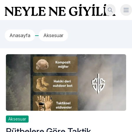
İçeriğe geç
Neyle Ne Giyilir
Anasayfa
Aksesuar
Aksesuar
Rütbelere Göre Taktik