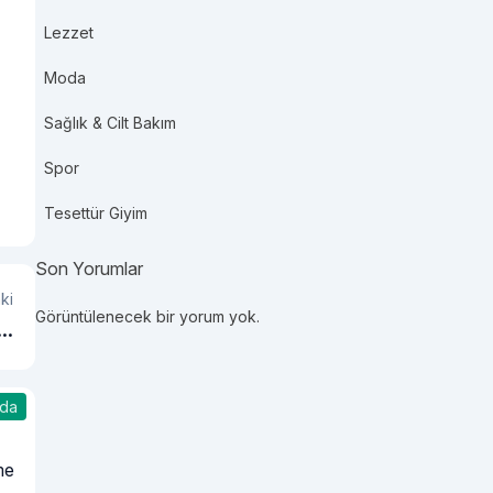
Lezzet
Moda
Sağlık & Cilt Bakım
Spor
Tesettür Giyim
Son Yorumlar
ki
Görüntülenecek bir yorum yok.
le
ın
da
me