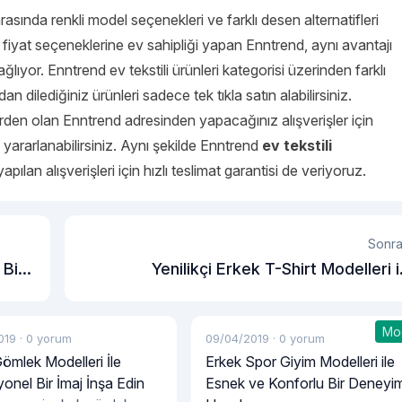
rasında renkli model seçenekleri ve farklı desen alternatifleri
yi fiyat seçeneklerine ev sahipliği yapan Enntrend, aynı avantajı
ğlıyor. Enntrend ev tekstili ürünleri kategorisi üzerinden farklı
ndan dilediğiniz ürünleri sadece tek tıkla satın alabilirsiniz.
erden olan Enntrend adresinden yapacağınız alışverişler için
ararlanabilirsiniz. Aynı şekilde Enntrend
ev tekstili
pılan alışverişleri için hızlı teslimat garantisi de veriyoruz.
Sonra
 Bir
Yenilikçi Erkek T-Shirt Modelleri i
Tarzınıza Tarz Kat
Mo
019
·
0 yorum
09/04/2019
·
0 yorum
ömlek Modelleri İle
Erkek Spor Giyim Modelleri ile
onel Bir İmaj İnşa Edin
Esnek ve Konforlu Bir Deneyi