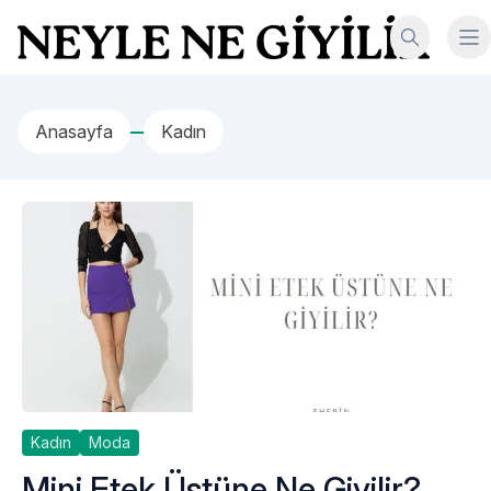
İçeriğe geç
Neyle Ne Giyilir
Anasayfa
Kadın
Kadın
Moda
Mini Etek Üstüne Ne Giyilir?