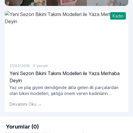
Shower Nasıl Düzenlenir?
Kadın
21/03/2019
·
0 yorum
Yeni Sezon Bikini Takımı Modelleri ile Yaza Merhaba
Deyin
Yaz ve plaj giyimi dendiğinde akla gelen ilk parçalardan
olan bikini modelleri, şıklığa önem veren kadınların
öncelikli tercihleri arasında yer alıyor. Yazın yaklaşmasıyla
Devamını Oku →
birlikte yeni sezon bikini modelleri de özellikle kadın
kullanıcılarımızın en sık yaptığı aramalar arasında öne
çıkıyor. Bu doğrultuda 2019 bikini koleksiyonları ile yeni
sezon ürünlerini sizlerle buluşturan Enntrend, farklı beden
Yorumlar (0)
"Yeni Sezon Bikini Takımı 
ve alternatif renk
Okumaya devam et