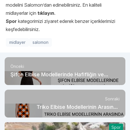
modelini Salomon’dan edinebilirsiniz. En kaliteli
midlayerlar için
tıklayın
.
Spor
kategorimizi ziyaret ederek benzer içeriklerimizi
keşfedebilirsiniz.
midlayer
salomon
Önceki
Şifon Elbise Modellerinde Hafifliğin ve
Zarafetin Dansı
Sonraki
Triko Elbise Modellerinin Arasında
Kaybolmak
Spor