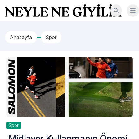
İçeriğe geç
Neyle Ne Giyilir
Anasayfa
Spor
Spor
Midlayer Kullanmanın Önemi