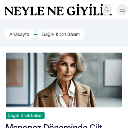
İçeriğe geç
Neyle Ne Giyilir
Anasayfa
Sağlık & Cilt Bakım
Sağlık & Cilt Bakım
Menopoz Döneminde Cilt