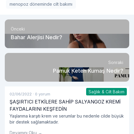
menopoz döneminde cilt bakımı
Önceki
Bahar Alerjisi Nedir?
Sonraki
Pamuk Keten Kumaş Nedir?
Sağlık & Cilt Bakım
02/06/2022
·
0 yorum
ŞAŞIRTICI ETKİLERE SAHİP SALYANGOZ KREMİ
FAYDALARINI KEŞFEDİN
Yaşlanma karşıtı krem ve serumlar bu nedenle cilde büyük
bir destek sağlamaktadır.
Devamını Oku →