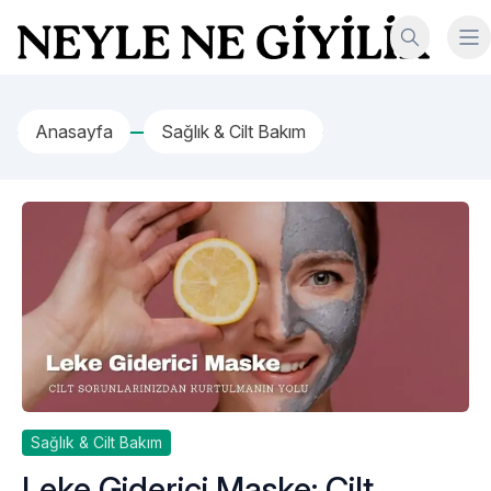
İçeriğe geç
Neyle Ne Giyilir
Anasayfa
Sağlık & Cilt Bakım
Sağlık & Cilt Bakım
Leke Giderici Maske: Cilt