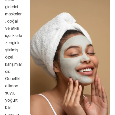
giderici
maskeler
, doğal
ve etkili
içeriklerle
zenginle
ştirilmiş
özel
karışımlar
dır.
Genellikl
e limon
suyu,
yoğurt,
bal,
papaya,