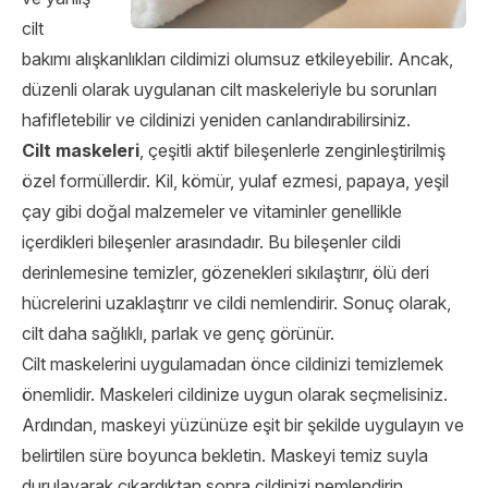
cilt
bakımı alışkanlıkları cildimizi olumsuz etkileyebilir. Ancak,
düzenli olarak uygulanan cilt maskeleriyle bu sorunları
hafifletebilir ve cildinizi yeniden canlandırabilirsiniz.
Cilt maskeleri
, çeşitli aktif bileşenlerle zenginleştirilmiş
özel formüllerdir. Kil, kömür, yulaf ezmesi, papaya, yeşil
çay gibi doğal malzemeler ve vitaminler genellikle
içerdikleri bileşenler arasındadır. Bu bileşenler cildi
derinlemesine temizler, gözenekleri sıkılaştırır, ölü deri
hücrelerini uzaklaştırır ve cildi nemlendirir. Sonuç olarak,
cilt daha sağlıklı, parlak ve genç görünür.
Cilt maskelerini uygulamadan önce cildinizi temizlemek
önemlidir. Maskeleri cildinize uygun olarak seçmelisiniz.
Ardından, maskeyi yüzünüze eşit bir şekilde uygulayın ve
belirtilen süre boyunca bekletin. Maskeyi temiz suyla
durulayarak çıkardıktan sonra cildinizi nemlendirin.