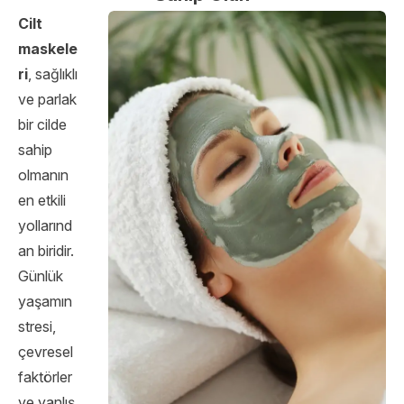
Cilt
maskele
ri
, sağlıklı
ve parlak
bir cilde
sahip
olmanın
en etkili
yollarınd
an biridir.
Günlük
yaşamın
stresi,
çevresel
faktörler
ve yanlış