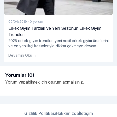
09/04/2019
·
0 yorum
Erkek Giyim Tarzları ve Yeni Sezonun Erkek Giyim
Trendleri
2025 erkek giyim trendleri yeni nesil erkek giyim ürünlerini
ve en yenilikçi kesimleriyle dikkat çekmeye devam
ediyor. En dikkat çekici erkek gömlek modelleri ve çok
Devamını Oku →
yönlü ürün opsiyonlarını bünyesinde barındıran 2025
erkek giyim ürünleri kategorisinde tarzına önem veren
erkeklere hitap eden onlarca ürün yer alıyor. Her
bütçeden ürünün kolaylıkla bulunabildiği kategori
Yorumlar (0)
kapsamında erkek giyim tarzlarını yeniden
Yorum yapabilmek için
oturum açmalısınız
.
"Erkek Giyim Tarzları ve Ye
şekillendirecek
Okumaya devam et
Gizlilik Politikası
Hakkımızda
İletişim