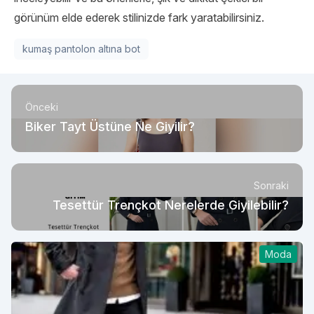
görünüm elde ederek stilinizde fark yaratabilirsiniz.
kumaş pantolon altına bot
Önceki
Biker Tayt Üstüne Ne Giyilir?
Sonraki
Tesettür Trençkot Nerelerde Giyilebilir?
Moda