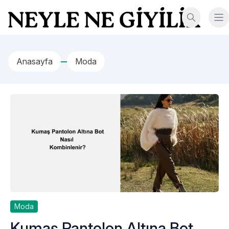
İçeriğe geç
Neyle Ne Giyilir
Anasayfa
Moda
Moda
Kumaş Pantolon Altına Bot