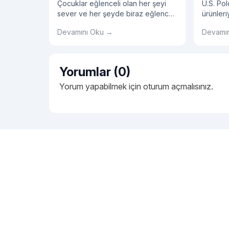
Çocuklar eğlenceli olan her şeyi
U.S. Po
sever ve her şeyde biraz eğlence
ürünleri
arar. Giydikleri kıyafetin eğlenceli
hayatları
Devamını Oku →
Devamı
olması da onlar için önemlidir.
yaratara
Çocukların bu özelliğini
varacak
tasarımlarında da ele alan markalar
çocuk ta
önemlidir. Çünkü bu tasarımlar
hem rah
Yorumlar (0)
içinde çocuklarınız mutlu olacaktır.
dokunuşl
İsterseniz gelin, bu bilinçle
Yorum yapabilmek için
oturum açmalısınız
.
tasarlanmış erkek çocuk yağmurluk
modellerimize bir göz atalım…