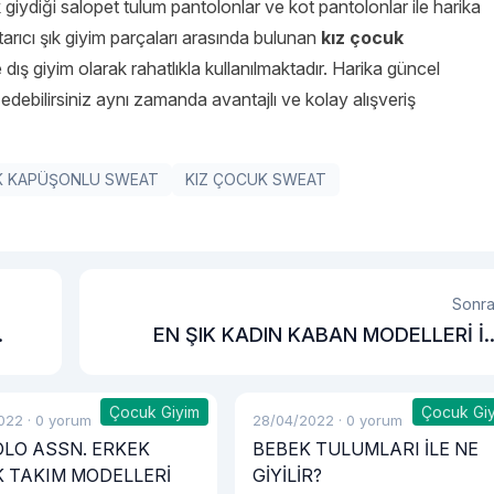
 giydiği salopet tulum pantolonlar ve kot pantolonlar ile harika
arıcı şık giyim parçaları arasında bulunan
kız çocuk
ış giyim olarak rahatlıkla kullanılmaktadır. Harika güncel
 edebilirsiniz aynı zamanda avantajlı ve kolay alışveriş
K KAPÜŞONLU SWEAT
KIZ ÇOCUK SWEAT
Sonra
EN ŞIK KADIN KABAN MODELLERİ İ
FARK YARATI
Çocuk Giyim
Çocuk Gi
022
·
0 yorum
28/04/2022
·
0 yorum
POLO ASSN. ERKEK
BEBEK TULUMLARI İLE NE
 TAKIM MODELLERİ
GİYİLİR?