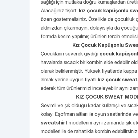
sağlığı için mutlaka doğru kumaşlardan üretil
Alacağınız tişört,
kız çocuk kapüşonlu sw
özen göstermelisiniz. Özellikle de çocukluk 
aklınızdan çıkarmayın, dolayısıyla da çocuğ
formda kesim yapılmış ürünleri tercih etmelisi
Kız Çocuk Kapüşonlu Sweat 
Çocukların severek giydiği
çocuk kapüşon
havalarda sıcacık bir kombin elde edebilir 
olarak belirlenmiştir. Yüksek fiyatlarda kap
almak yerine uygun fiyatlı
kız çocuk sweats
ederek tüm ürünlerimizi inceleyebilir aynı za
KIZ ÇOCUK SWEAT MODE
Sevimli ve şık olduğu kadar kullanışlı ve sıca
kolay. Eşofman altları ile oyun saatlerinde 
sweatshirt
modellerini aynı zamanda şık ete
modelleri ile de rahatlıkla kombin edebilirsiniz