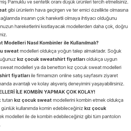
miş Pamuklu ve sentetik oranı düşük ürünleri tercih etmelisiniz.
eat
gibi ürünlerin hava geçirgen ve ter emici özellikte olmasına
çağlarında insanın çok hareketli olmaya ihtiyacı olduğunu
unuzun hareketlerini kısıtlayacak modellerden daha çok, doğru
niz.
Modelleri Nasıl Kombinler ile Kullanılmalı?
lu sweat
modelleri oldukça yoğun talep almaktadır. Soğuk
olduğunuz
kız çocuk sweatshirt fiyatları
oldukça uygun
pa sweat modelleri ya da benetton kız çocuk sweat
modelleri
hirt fiyatları
ile firmamızın online satış sayfasını ziyaret
manda avantajlı ve kolay alışveriş deneyimini yaşayabilirsiniz.
LLERİ İLE KOMBİN YAPMAK ÇOK KOLAY!
k tutan
kız çocuk sweat
modellerini kombin etmek oldukça
ve günlük kullanımda komin edebileceğiniz
kız çocuk
k modelleri ile de kombin edebileceğiniz gibi tüm pantolon
.