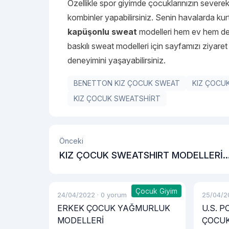
Özellikle spor giyimde çocuklarınızın severek
kombinler yapabilirsiniz. Senin havalarda kurt
kapüşonlu sweat
modelleri hem ev hem de d
baskılı sweat modelleri için sayfamızı ziyaret
deneyimini yaşayabilirsiniz.
BENETTON KIZ ÇOCUK SWEAT
KIZ ÇOCU
KIZ ÇOCUK SWEATSHİRT
Önceki
KIZ ÇOCUK SWEATSHIRT MODELLERİ
NASIL KOMBİN YAPILMALIDIR?
Çocuk Giyim
24/04/2022
·
0 yorum
25/04/2
ERKEK ÇOCUK YAĞMURLUK
U.S. 
MODELLERİ
ÇOCUK