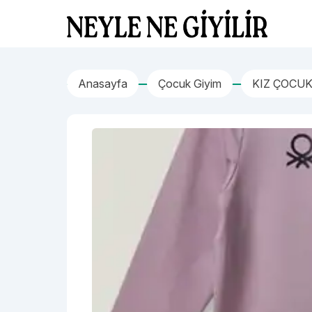
İçeriğe geç
Neyle Ne Giyilir
Anasayfa
Çocuk Giyim
KIZ ÇOCUK