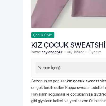
Çocuk Giyim
KIZ ÇOCUK SWEATSHİR
·
·
Yazar:
neylenegiyilir
30/11/2022
0 yorum
Yazının İçeriği
Sezonun en popüler
kız çocuk sweatshir
en çok tercih edilen Kappa sweat
modellerin
Havaların soğuması ile çocuklarınıza giydirec
gibi giysilerin kaliteli ve yeni sezon ürünler