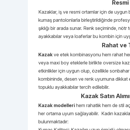
Resmi 
Kazaklar, iş ve resmi ortamlar için de uygun
kumaş pantolonlarla birleştirildiğinde profes
şıklığı bir arada sunar. Renk seçiminde, nötr t
ayakkabılar veya loaferlar bu kombin için uy
Rahat ve 
Kazak
ve etek kombinasyonu hem rahat hem 
veya maxi boy eteklerle birlikte oversize kaza
etkinlikler için uygun olup, özellikle sonbahar 
kombininde, desen ve renk uyumuna dikkat e
topuklu ayakkabılar tercih edilebilir.
Kazak Satın Alımı
Kazak modelleri
hem rahatlık hem de stil a
her ortama uyum sağlayabilir. Kadın kazakları
bulunmaktadır:
Kumaş Kalitesi: Kazağın uzun ömürlü olması i