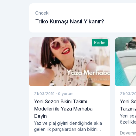
Önceki
Triko Kumaşı Nasıl Yıkanır?
Kadın
21/03/2019
·
0 yorum
21/03/2
Yeni Sezon Bikini Takımı
Yeni Se
Modelleri ile Yaza Merhaba
Tarzını
Deyin
Yeni se
özellikl
Yaz ve plaj giyimi dendiğinde akla
kadınlar
gelen ilk parçalardan olan bikini
Devamı
ürünler 
modelleri, şıklığa önem veren