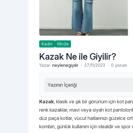
Kadın
Moda
Kazak Ne ile Giyilir?
·
·
Yazar:
neylenegiyilir
27/11/2023
0 yorum
Yazının İçeriği
Kazak
, klasik ve şık bir görünüm için kot pa
renk kazaklar, mavi veya siyah kot pantolonla 
düz paça kotlar, vücut hatlarınızı güzelce or
kombin, günlük kullanım için idealdir ve spor