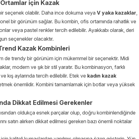
Ortamlar için Kazak
 bir seçenek olabilir. Daha ince dokuma veya
V yaka kazaklar
,
yonel bir görünüm sağlar. Bu kombin, ofis ortamında rahatlık ve
onlar veya pastel renkler tercih edilebilir. Ayakkabı olarak, deri
gun seçenekler olacaktır.
Trend Kazak Kombinleri
de trendy bir görünüm için mükemmel bir seçenektir. Midi
klar, modern ve şık bir stil yaratır. Bu kombinasyon, farklı
ve kış aylarında tercih edilebilir. Etek ve
kadın kazak
tmek önemlidir. Kombini tamamlamak için botlar veya yüksek
nda Dikkat Edilmesi Gerekenler
çısından oldukça esnek parçalar olup, doğru kombinlendiğinde
nı satın alırken dikkat edilmesi gereken bazı önemli noktalar
çin kaliteli kumaşlardan yapılmış olmasına özen gösterin. Yün,