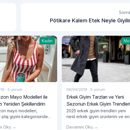
Sonra
Pötikare Kalem Etek Neyle Giyili
Kadın
Mo
019
·
0 yorum
09/04/2019
·
0 yorum
zon Mayo Modelleri ile
Erkek Giyim Tarzları ve Yeni
zı Yeniden Şekillendirin
Sezonun Erkek Giyim Trendler
zon mayo modelleri,
2025 erkek giyim trendleri yeni
e plaj giyimi kategorisinde
nesil erkek giyim ürünlerini ve en
ın en yoğun tercih ettikleri
yenilikçi kesimleriyle dikkat
nı Oku →
Devamını Oku →
arasında yer alıyor. Bu
çekmeye devam ediyor. En dikka