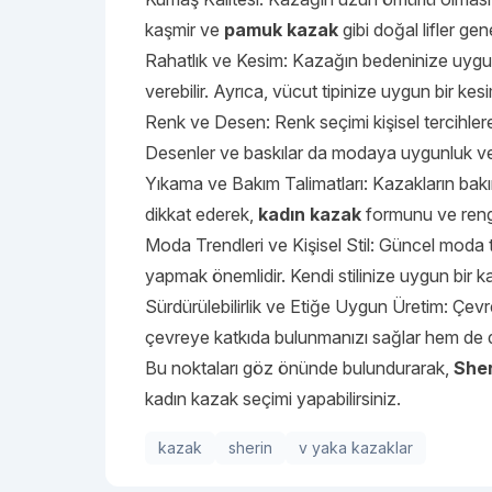
kaşmir ve
pamuk kazak
gibi doğal lifler gen
Rahatlık ve Kesim: Kazağın bedeninize uygun
verebilir. Ayrıca, vücut tipinize uygun bir k
Renk ve Desen: Renk seçimi kişisel tercihlere
Desenler ve baskılar da modaya uygunluk ve 
Yıkama ve Bakım Talimatları: Kazakların bakı
dikkat ederek,
kadın kazak
formunu ve rengin
Moda Trendleri ve Kişisel Stil: Güncel moda t
yapmak önemlidir. Kendi stilinize uygun bir k
Sürdürülebilirlik ve Etiğe Uygun Üretim: Çev
çevreye katkıda bulunmanızı sağlar hem de dah
Bu noktaları göz önünde bulundurarak,
Sher
kadın kazak seçimi yapabilirsiniz.
kazak
sherin
v yaka kazaklar