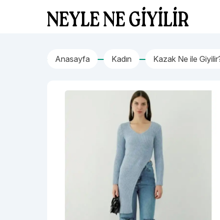
İçeriğe geç
Neyle Ne Giyilir
Anasayfa
Kadın
Kazak Ne ile Giyilir