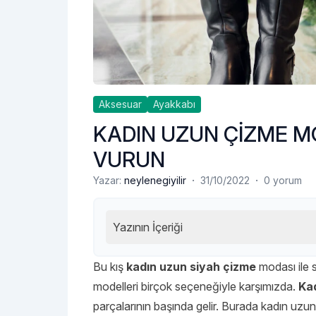
Aksesuar
Ayakkabı
KADIN UZUN ÇİZME MO
VURUN
·
·
Yazar:
neylenegiyilir
31/10/2022
0 yorum
Yazının İçeriği
Bu kış
kadın uzun siyah çizme
modası ile 
modelleri birçok seçeneğiyle karşımızda.
Ka
parçalarının başında gelir. Burada kadın uzun