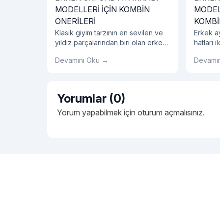
MODELLERİ İÇİN KOMBİN
MODELL
ÖNERİLERİ
KOMBİ
Klasik giyim tarzının en sevilen ve
Erkek a
yıldız parçalarından biri olan erkek
hatları 
oxford ayakkabı modelleri şimdi
buluşsa
Devamını Oku →
Devamı
sizlerle! İster özel günler için
yepyeni
isterseniz de günlük olarak
yenilikl
rahatlıkla kullanılabilecek olan
Belki ko
erkek oxford ayakkabı
dokunuş
Yorumlar (0)
kombinlerini incelemeye ne
meydana
dersiniz?
Erkek a
Yorum yapabilmek için
oturum açmalısınız
.
ayakkab
seçim s
büyük ko