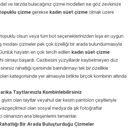
del ve tarzda bulacağınız çizme modelleri ise göz zevkinize
topuklu çizme
gerekse
kadın süet çizme
olmak üzere
 topuklu olsun veya tüm bot seçeneklerinizden kışa en uygun
kış modası çizmeler pek çok özelliği bir arada bulundurmasıyla
 Günlük hayatın en çok tercih edilen
kadın süet çizme
hi olmayı başardı. Cazibesini yüzyıllardır kaybetmeyen düz
ırsız rahatlığı içerisinde barındırmayı tek bir özellikle
olan kategorisinde yer almasıyla birlikte birçok kombinin altında
rika Taytlarınızla Kombinlebilirsiniz
 giyim olan taytlar veyahut dar kesim pantolon çeşitleriyle
 vazgeçilmezi olan sosyal medya da şık fotoğraflar
i olmanızın ana bileşenlerini tamamlar.
e Rahatlığı Bir Arada Buluşturduğu Çizmeler