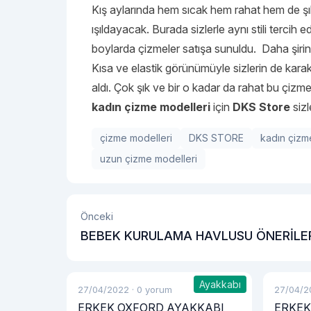
Kış aylarında hem sıcak hem rahat hem de ş
ışıldayacak. Burada sizlerle aynı stili tercih 
boylarda çizmeler satışa sunuldu. Daha şirin
Kısa ve elastik görünümüyle sizlerin de karakt
aldı. Çok şık ve bir o kadar da rahat bu çizmel
kadın çizme modelleri
için
DKS Store
sizl
çizme modelleri
DKS STORE
kadın çizm
uzun çizme modelleri
Önceki
BEBEK KURULAMA HAVLUSU ÖNERİLE
Ayakkabı
27/04/2022
·
0 yorum
27/04/2
ERKEK OXFORD AYAKKABI
ERKEK