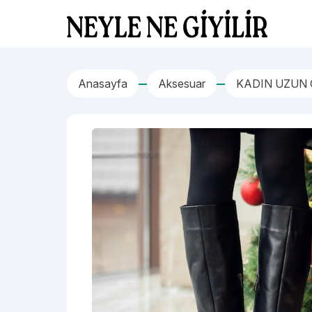
İçeriğe geç
Neyle Ne Giyilir
Anasayfa
Aksesuar
KADIN UZUN 