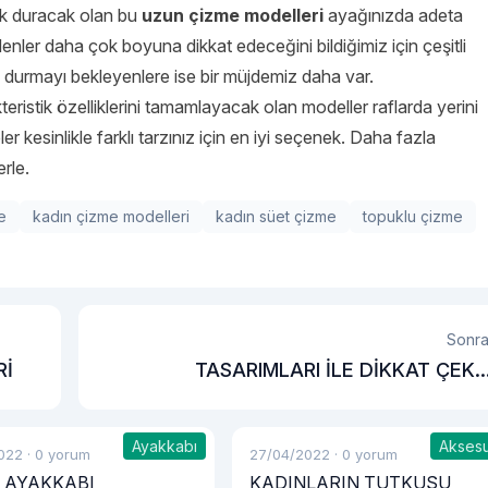
ık duracak olan bu
uzun çizme modelleri
ayağınızda adeta
edenler daha çok boyuna dikkat edeceğini bildiğimiz için çeşitli
 durmayı bekleyenlere ise bir müjdemiz daha var.
eristik özelliklerini tamamlayacak olan modeller raflarda yerini
er kesinlikle farklı tarzınız için en iyi seçenek. Daha fazla
erle.
e
kadın çizme modelleri
kadın süet çizme
topuklu çizme
Sonra
Rİ
TASARIMLARI İLE DİKKAT ÇEK
TESETTÜR TRENÇKOT MODELLE
Ayakkabı
Akses
022
·
0 yorum
27/04/2022
·
0 yorum
 AYAKKABI
KADINLARIN TUTKUSU