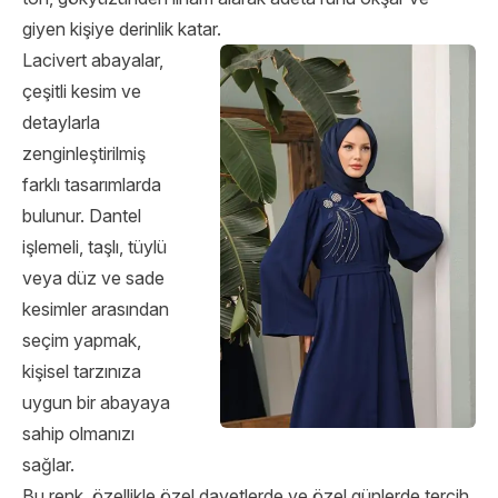
giyen kişiye derinlik katar.
Lacivert abayalar,
çeşitli kesim ve
detaylarla
zenginleştirilmiş
farklı tasarımlarda
bulunur. Dantel
işlemeli, taşlı, tüylü
veya düz ve sade
kesimler arasından
seçim yapmak,
kişisel tarzınıza
uygun bir abayaya
sahip olmanızı
sağlar.
Bu renk, özellikle özel davetlerde ve özel günlerde tercih