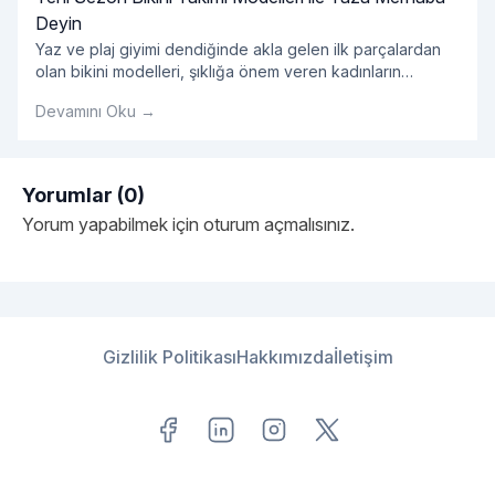
Deyin
Yaz ve plaj giyimi dendiğinde akla gelen ilk parçalardan
olan bikini modelleri, şıklığa önem veren kadınların
öncelikli tercihleri arasında yer alıyor. Yazın yaklaşmasıyla
Devamını Oku →
birlikte yeni sezon bikini modelleri de özellikle kadın
kullanıcılarımızın en sık yaptığı aramalar arasında öne
çıkıyor. Bu doğrultuda 2019 bikini koleksiyonları ile yeni
sezon ürünlerini sizlerle buluşturan Enntrend, farklı beden
Yorumlar (0)
"Yeni Sezon Bikini Takımı 
ve alternatif renk
Okumaya devam et
Yorum yapabilmek için
oturum açmalısınız
.
Gizlilik Politikası
Hakkımızda
İletişim