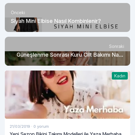
Önceki
Siyah Mini Elbise Nasıl Kombinlenir?
Sonraki
Güneşlenme Sonrası Kuru Cilt Bakımı Nasıl
Yapılmalı?
Kadın
21/03/2019
·
0 yorum
Yeni Sezon Bikini Takımı Modelleri ile Yaza Merhaba