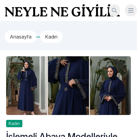
İçeriğe geç
Neyle Ne Giyilir
Anasayfa
Kadın
Kadın
İşlemeli Abaya Modelleriyle