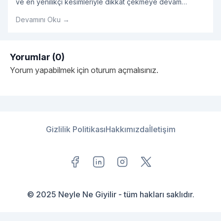
ve en yenilikçi kesimleriyle dikkat çekmeye devam
ediyor. En dikkat çekici erkek gömlek modelleri ve çok
Devamını Oku →
yönlü ürün opsiyonlarını bünyesinde barındıran 2025
erkek giyim ürünleri kategorisinde tarzına önem veren
erkeklere hitap eden onlarca ürün yer alıyor. Her
bütçeden ürünün kolaylıkla bulunabildiği kategori
Yorumlar (0)
kapsamında erkek giyim tarzlarını yeniden
Yorum yapabilmek için
oturum açmalısınız
.
"Erkek Giyim Tarzları ve Ye
şekillendirecek
Okumaya devam et
Gizlilik Politikası
Hakkımızda
İletişim
© 2025 Neyle Ne Giyilir - tüm hakları saklıdır.