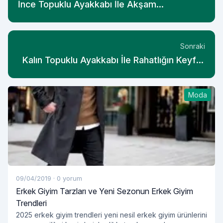
İnce Topuklu Ayakkabı İle Akşam
Davetlerinde Göz Kamaştırın
Sonraki
Kalın Topuklu Ayakkabı İle Rahatlığın Keyfini
Yaşayın
Moda
09/04/2019
·
0 yorum
Erkek Giyim Tarzları ve Yeni Sezonun Erkek Giyim
Trendleri
2025 erkek giyim trendleri yeni nesil erkek giyim ürünlerini