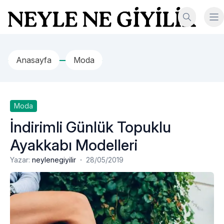
İçeriğe geç
Neyle Ne Giyilir
Anasayfa
Moda
Moda
İndirimli Günlük Topuklu
Ayakkabı Modelleri
·
Yazar:
neylenegiyilir
28/05/2019