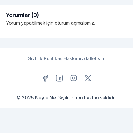
tasarlanmış erkek çocuk yağmurluk modellerimize bir göz
atalım…
Yorumlar (0)
Yorum yapabilmek için
oturum açmalısınız
.
Gizlilik Politikası
Hakkımızda
İletişim
© 2025 Neyle Ne Giyilir - tüm hakları saklıdır.