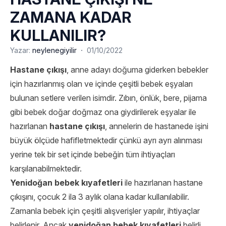
ZAMANA KADAR
KULLANILIR?
·
Yazar:
neylenegiyilir
01/10/2022
Hastane çıkışı
, anne adayı doğuma giderken bebekler
için hazırlanmış olan ve içinde çeşitli bebek eşyaları
bulunan setlere verilen isimdir. Zıbın, önlük, bere, pijama
gibi bebek doğar doğmaz ona giydirilerek eşyalar ile
hazırlanan
hastane çıkışı
, annelerin de hastanede işini
büyük ölçüde hafifletmektedir çünkü ayrı ayrı alınması
yerine tek bir set içinde bebeğin tüm ihtiyaçları
karşılanabilmektedir.
Yenidoğan bebek kıyafetleri
ile hazırlanan hastane
çıkışını, çocuk 2 ila 3 aylık olana kadar kullanılabilir.
Zamanla bebek için çeşitli alışverişler yapılır, ihtiyaçlar
belirlenir. Ancak
yenidoğan bebek kıyafetleri
belirli