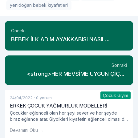
yenidoğan bebek kıyafetleri
Önceki
BEBEK İLK ADIM AYAKKABISI NASIL
OLMALI?
Sonraki
<strong>HER MEVSİME UYGUN ÇİÇEK
DESENLİ ABAYA! </strong>
Çocuk Giyim
24/04/2022
·
0 yorum
ERKEK ÇOCUK YAĞMURLUK MODELLERİ
Çocuklar eğlenceli olan her şeyi sever ve her şeyde
biraz eğlence arar. Giydikleri kıyafetin eğlenceli olması da
onlar için önemlidir. Çocukların bu özelliğini tasarımlarında
Devamını Oku →
da ele alan markalar önemlidir. Çünkü bu tasarımlar içinde
çocuklarınız mutlu olacaktır. İsterseniz gelin, bu bilinçle