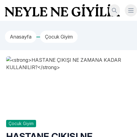
İçeriğe geç
Neyle Ne Giyilir
Anasayfa
Çocuk Giyim
Çocuk Giyim
HASTANE ÇIKIŞI NE