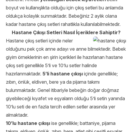
boyut ve kullanışlıkta olduğu için çıkış setleri bu anlamda
oldukça kolaylık sunmaktadır. Bebeğiniz 2 aylık olana
kadar hastane çıkış setleri rahatlıkla kullanılabilmektedir.
Hastane Çıkışı Setleri Nasıl İçeriklere Sahiptir?
Hastane çıkış
setleri içinde neler
olduğunu pek çok anne adayı ve anne bilmektedir. Bebek
giyim örneklerinin en şirin içerikleri ile hazırlanan hastane
çıkış seti genellikle 5’li ve 10’lu setler halinde
hazırlanmaktadır.
5’li hastane çıkışı
içinde genellikle;
zıbın, önlük, eldiven, bere ya da pijama takımı
bulunmaktadır. Genel itibariyle bebeğin doğar doğmaz
giyebileceği kıyafet ve eşyaların olduğu 5’li setin yanında
10’lu seti de en fazla tercih edilen setler arasında yer
almaktadır.
10’lu hastane çıkışı
ise genellikle; battaniye, pijama
takımı, eldiven, önlük, zıbın, bere, atlet gibi çeşitli eşyalar