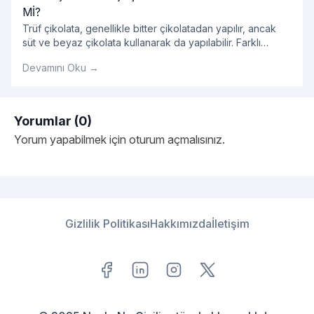
Mİ?
Trüf çikolata, genellikle bitter çikolatadan yapılır, ancak
süt ve beyaz çikolata kullanarak da yapılabilir. Farklı
çikolata çeşitleri, trüf çikolataların tadını ve kıvamını
Devamını Oku →
farklılaştırır.
Yorumlar (0)
Yorum yapabilmek için
oturum açmalısınız
.
Gizlilik Politikası
Hakkımızda
İletişim