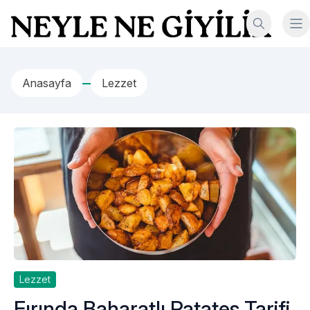
İçeriğe geç
Neyle Ne Giyilir
Anasayfa
Lezzet
Lezzet
Fırında Baharatlı Patates Tarifi