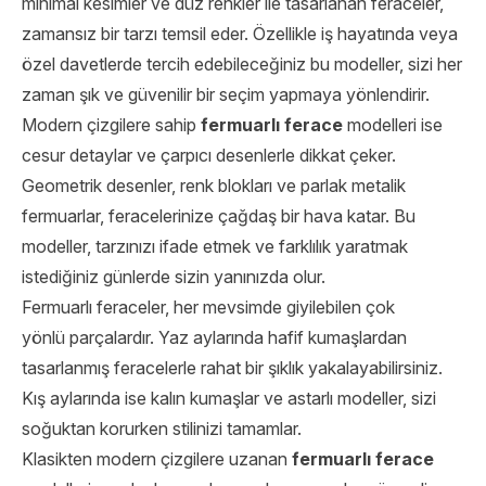
minimal kesimler ve düz renkler ile tasarlanan feraceler,
zamansız bir tarzı temsil eder. Özellikle iş hayatında veya
özel davetlerde tercih edebileceğiniz bu modeller, sizi her
zaman şık ve güvenilir bir seçim yapmaya yönlendirir.
Modern çizgilere sahip
fermuarlı ferace
modelleri ise
cesur detaylar ve çarpıcı desenlerle dikkat çeker.
Geometrik desenler, renk blokları ve parlak metalik
fermuarlar, feracelerinize çağdaş bir hava katar. Bu
modeller, tarzınızı ifade etmek ve farklılık yaratmak
istediğiniz günlerde sizin yanınızda olur.
Fermuarlı feraceler, her mevsimde giyilebilen çok
yönlü parçalardır. Yaz aylarında hafif kumaşlardan
tasarlanmış feracelerle rahat bir şıklık yakalayabilirsiniz.
Kış aylarında ise kalın kumaşlar ve astarlı modeller, sizi
soğuktan korurken stilinizi tamamlar.
Klasikten modern çizgilere uzanan
fermuarlı ferace