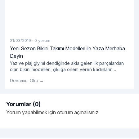
21/03/2019
·
0 yorum
Yeni Sezon Bikini Takımı Modelleri ile Yaza Merhaba
Deyin
Yaz ve plaj giyimi dendiğinde akla gelen ilk parçalardan
olan bikini modelleri, şıklığa önem veren kadınların
öncelikli tercihleri arasında yer alıyor. Yazın yaklaşmasıyla
Devamını Oku →
birlikte yeni sezon bikini modelleri de özellikle kadın
kullanıcılarımızın en sık yaptığı aramalar arasında öne
çıkıyor. Bu doğrultuda 2019 bikini koleksiyonları ile yeni
sezon ürünlerini sizlerle buluşturan Enntrend, farklı beden
Yorumlar (0)
"Yeni Sezon Bikini Takımı 
ve alternatif renk
Okumaya devam et
Yorum yapabilmek için
oturum açmalısınız
.