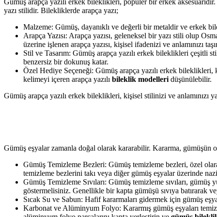
Gümüş arapça yazılı erkek bileklikleri, popüler bir erkek aksesuarıdır
yazı stilidir. Bilekliklerde arapça yazı;
Malzeme: Gümüş, dayanıklı ve değerli bir metaldir ve erkek bile
Arapça Yazısı: Arapça yazısı, geleneksel bir yazı stili olup Osman
üzerine işlenen arapça yazısı, kişisel ifadenizi ve anlamınızı taşır
Stil ve Tasarım: Gümüş arapça yazılı erkek bileklikleri çeşitli st
benzersiz bir dokunuş katar.
Özel Hediye Seçeneği: Gümüş arapça yazılı erkek bileklikleri, kiş
kelimeyi içeren arapça yazılı
bileklik modelleri
düşünülebilir.
Gümüş arapça yazılı erkek bileklikleri, kişisel stilinizi ve anlamınızı 
Gümüş eşyalar zamanla doğal olarak kararabilir. Kararma, gümüşün ok
Gümüş Temizleme Bezleri: Gümüş temizleme bezleri, özel olarak
temizleme bezlerini takı veya diğer gümüş eşyalar üzerinde nazi
Gümüş Temizleme Sıvıları: Gümüş temizleme sıvıları, gümüş yüz
göstermelisiniz. Genellikle bir kapta gümüşü sıvıya batırarak v
Sıcak Su ve Sabun: Hafif kararmaları gidermek için gümüş eşyala
Karbonat ve Alüminyum Folyo: Kararmış gümüş eşyaları temizle
alüminyum folyo parçalarını kapta yerleştirin ve
gümüş bileklik