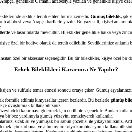
. Arapça, genellikle Osmanlı alfabesiyle yazılan ve genellikle kişiye öz
kliklerinde sıklıkla tercih edilen bir malzemedir.
Gümüş bileklik
, şık
lı alfabesi veya Arapça harflerle yazılır. Bu yazı stili, kişisel anlamı o
.
illerde ve tasarımlarda mevcuttur. Bileklikler genellikle halka veya zincir
iye özel bir hediye olarak da tercih edilebilir. Sevdiklerinize anlamlı b
yansıtan özel bir aksesuar seçeneğidir. Bu tür bileklikler, kişiye özel b
Erkek Bileklikleri Kararınca Ne Yapılır?
sijen ve sülfürle temas etmesi sonucu ortaya çıkar. Gümüş eşyalarınızı
 formüle edilmiş kimyasallar içeren bezlerdir. Bu bezlerle
gümüş bile
kçe ovuşturarak kullanabilirsiniz.
eyindeki kararmayı gidermek için etkili bir seçenektir. Bunları kulla
eya bir bez yardımıyla gümüş yüzeyini temizleyerek kullanılır.
rınızı sıcak su ve yumuşak bir sabun çözeltisi ile yıkayabilirsiniz. Ar
mek için karbonat ve alüminyum folyo kombinasyonu kullanabilirsiniz. 
leri
bu karışıma batırın. Karbonat ve alüminyum reaksiyonu, kararmay