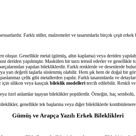
esuarlardır. Farklı stiller, malzemeler ve tasarımlarla birçok çeşit erkek 
rden oluşur. Genellikle metal (gümüş, altın kaplama) veya deriden yapılabi
ni deriden yapılmıştır. Maskülen bir tarzı temsil ederler ve genellikle to
çalarından yapılan bilekliklerdir. Farklı renklerde ve desenlerde buluna
eya yarı değerli taşlarla süslenmiş olabilir. Hem şık hem de doğal bir görün
a paslanmaz çelik gibi metallerden yapılır. Farklı tasarımlarda ve detayl
z için silikon veya kauçuk
bileklik modelleri
tercih edilebilir. Renkli v
veya özel anlamlar taşıyan bileklikler popülerdir. Örneğin, haç sembolü, 
ileklikler, genellikle tek başlarına veya diğer bilekliklerle kombinlenere
Gümüş ve Arapça Yazılı Erkek Bileklikleri