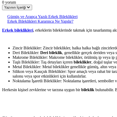
0 yorum
Yazının İçeriği
Gümüş ve Arapça Yazılı Erkek Bileklikleri
Erkek Bileklikleri Kararınca Ne Yapılır?
Erkek bileklikleri
, erkeklerin bileklerinde takmak için tasarlanmış aks
Zincir Bileklikler: Zincir bileklikler, halka halka bağlı zincirle
Deri Bileklikler:
Deri bileklik
, genellikle gerçek deriden veya su
Makrome Bileklikler: Makrome bileklikler, örülmüş ip veya ip par
Taşlı Bileklikler: Taş detayları içeren
bileklikler
, doğal taşlar v
Metal Bileklikler: Metal bileklikler genellikle gümüş, altın vey
Silikon veya Kauçuk Bileklikler: Spor amaçlı veya rahat bir tar
salonu veya spor etkinlikleri için kullanılırlar.
Noktalama İşaretli Bileklikler: Noktalama işaretleri, semboller 
Herkesin kişisel zevklerine ve tarzına uygun bir
bileklik
bulunabilir. B