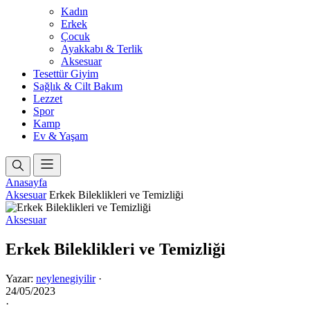
Kadın
Erkek
Çocuk
Ayakkabı & Terlik
Aksesuar
Tesettür Giyim
Sağlık & Cilt Bakım
Lezzet
Spor
Kamp
Ev & Yaşam
Anasayfa
Aksesuar
Erkek Bileklikleri ve Temizliği
Aksesuar
Erkek Bileklikleri ve Temizliği
Yazar:
neylenegiyilir
·
24/05/2023
·