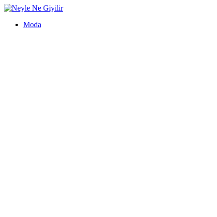
İçeriğe
Neyle
geç
Ne
Moda
Giyilir