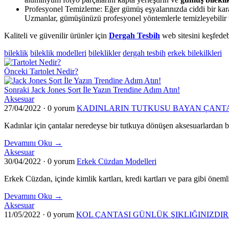
Profesyonel Temizleme: Eğer gümüş eşyalarınızda ciddi bir kara
Uzmanlar, gümüşünüzü profesyonel yöntemlerle temizleyebilir ve
Kaliteli ve güvenilir ürünler için
Dergah Tesbih
web sitesini keşfedebi
bileklik
bileklik modelleri
bileklikler
dergah tesbih
erkek bilekilkleri
Önceki
Tartolet Nedir?
Sonraki
Jack Jones Şort İle Yazın Trendine Adım Atın!
Aksesuar
27/04/2022
·
0 yorum
KADINLARIN TUTKUSU BAYAN ÇANT
Kadınlar için çantalar neredeyse bir tutkuya dönüşen aksesuarlardan bi
Devamını Oku →
Aksesuar
30/04/2022
·
0 yorum
Erkek Cüzdan Modelleri
Erkek Cüzdan, içinde kimlik kartları, kredi kartları ve para gibi önemli
Devamını Oku →
Aksesuar
11/05/2022
·
0 yorum
KOL ÇANTASI GÜNLÜK ŞIKLIĞINIZDIR