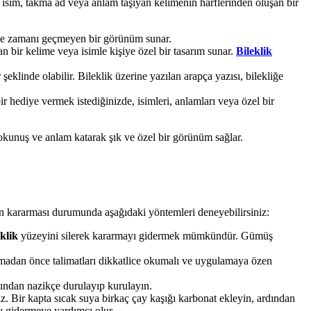
el isim, takma ad veya anlam taşıyan kelimenin harflerinden oluşan bir
 ve zamanı geçmeyen bir görünüm sunar.
lan bir kelime veya isimle kişiye özel bir tasarım sunar.
Bileklik
 şeklinde olabilir. Bileklik üzerine yazılan arapça yazısı, bilekliğe
ir hediye vermek istediğinizde, isimleri, anlamları veya özel bir
ir dokunuş ve anlam katarak şık ve özel bir görünüm sağlar.
n kararması durumunda aşağıdaki yöntemleri deneyebilirsiniz:
klik
yüzeyini silerek kararmayı gidermek mümkündür. Gümüş
nmadan önce talimatları dikkatlice okumalı ve uygulamaya özen
dından nazikçe durulayıp kurulayın.
Bir kapta sıcak suya birkaç çay kaşığı karbonat ekleyin, ardından
ı gidermeye yardımcı olur.