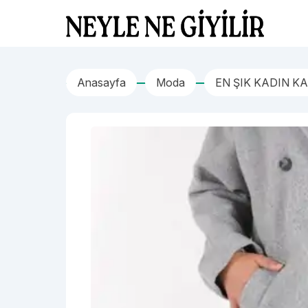
İçeriğe geç
Neyle Ne Giyilir
Anasayfa
Moda
EN ŞIK KADIN K