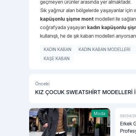
geçmeyen ürünler arasında yer almaktadır.
Sık yağmur alan bölgelerde yaşayanlar için 
kapüşonlu şişme mont
modelleri ile sağla
coğrafyada yaşayan
kadın kapüşonlu şi
kullanışlı, he de şık kaban modelleri arıyorsa
KADIN KABAN
KADIN KABAN MODELLERİ
KAŞE KABAN
Önceki
KIZ ÇOCUK SWEATSHİRT MODELLERİ İ
TANIŞIN!
Moda
09/04/2
Erkek G
Profesy