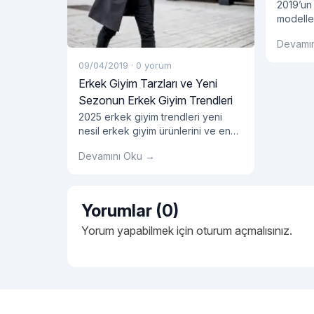
2019’un
modeller
imaj tas
Devamı
fırsatla
modelle
09/04/2019
·
0 yorum
tasarım 
Erkek Giyim Tarzları ve Yeni
da kull
Sezonun Erkek Giyim Trendleri
motifler
2025 erkek giyim trendleri yeni
seçenekl
nesil erkek giyim ürünlerini ve en
Bu doğr
yenilikçi kesimleriyle dikkat
tarzları
Devamını Oku →
çekmeye devam ediyor. En dikkat
yaklaştı
çekici erkek gömlek modelleri ve
gömlek 
çok yönlü ürün opsiyonlarını
çok yön
bünyesinde barındıran 2025 erkek
Yorumlar (0)
giyim ürünleri kategorisinde tarzına
önem veren erkeklere hitap eden
Yorum yapabilmek için
oturum açmalısınız
.
onlarca ürün yer alıyor. Her
bütçeden ürünün kolaylıkla
bulunabildiği kategori kapsamında
erkek giyim tarzlarını yeniden
"Erkek Giyim Tar
şekillendirecek
Okumaya devam et