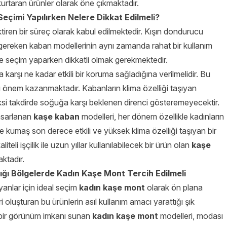
urtaran ürünler olarak öne çıkmaktadır.
eçimi Yapılırken Nelere Dikkat Edilmeli?
ktiren bir süreç olarak kabul edilmektedir. Kışın dondurucu
gereken kaban modellerinin aynı zamanda rahat bir kullanım
e seçim yaparken dikkatli olmak gerekmektedir.
karşı ne kadar etkili bir koruma sağladığına verilmelidir. Bu
 önem kazanmaktadır. Kabanların klima özelliği taşıyan
ksi takdirde soğuğa karşı beklenen direnci gösteremeyecektir.
tasarlanan
kaşe kaban
modelleri, her dönem özellikle kadınların
 kumaş son derece etkili ve yüksek klima özelliği taşıyan bir
teli işçilik ile uzun yıllar kullanılabilecek bir ürün olan
kaşe
aktadır.
ğı Bölgelerde Kadın Kaşe Mont Tercih Edilmeli
anlar için ideal seçim
kadın kaşe mont
olarak ön plana
oluşturan bu ürünlerin asıl kullanım amacı yarattığı şık
 bir görünüm imkanı sunan
kadın kaşe mont
modelleri, modası