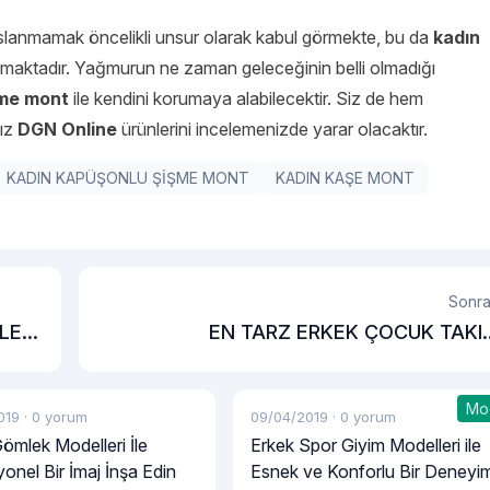
ıslanmamak öncelikli unsur olarak kabul görmekte, bu da
kadın
nmaktadır. Yağmurun ne zaman geleceğinin belli olmadığı
şme mont
ile kendini korumaya alabilecektir. Siz de hem
nız
DGN Online
ürünlerini incelemenizde yarar olacaktır.
KADIN KAPÜŞONLU ŞİŞME MONT
KADIN KAŞE MONT
Sonra
LE
EN TARZ ERKEK ÇOCUK TAKI
MODELLE
Mo
019
·
0 yorum
09/04/2019
·
0 yorum
ömlek Modelleri İle
Erkek Spor Giyim Modelleri ile
onel Bir İmaj İnşa Edin
Esnek ve Konforlu Bir Deneyi