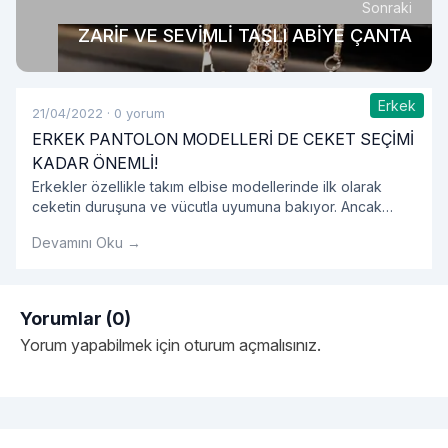
Sonraki
ZARİF VE SEVİMLİ TAŞLI ABİYE ÇANTA
Erkek
21/04/2022
·
0 yorum
ERKEK PANTOLON MODELLERİ DE CEKET SEÇİMİ
KADAR ÖNEMLİ!
Erkekler özellikle takım elbise modellerinde ilk olarak
ceketin duruşuna ve vücutla uyumuna bakıyor. Ancak
erkek kumaş pantolon modellerinin vücutla olan uyumu da
Devamını Oku →
bir o kadar önemlidir. Ki bence çok daha önemlidir. Çünkü
pantolonun kötü duruşu ya da uyumsuz yapısı, ceketin
duruşunu da etkileyecektir.
Yorumlar (0)
Yorum yapabilmek için
oturum açmalısınız
.