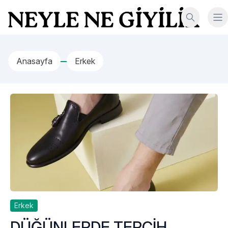
İçeriğe geç
Neyle Ne Giyilir
Anasayfa
Erkek
Erkek
DÜĞÜNLERDE TERCİH