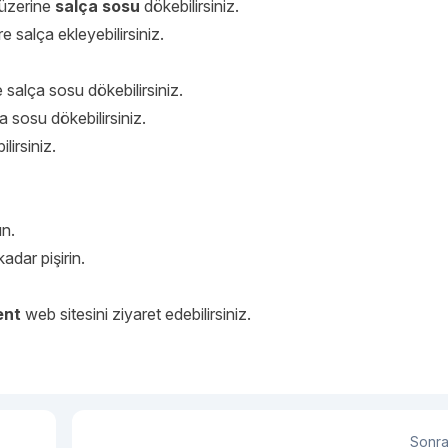
a üzerine
salça sosu
dökebilirsiniz.
e salça ekleyebilirsiniz.
ne salça sosu dökebilirsiniz.
a sosu dökebilirsiniz.
irsiniz.
un.
dar pişirin.
ent
web sitesini ziyaret edebilirsiniz.
Sonra