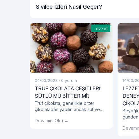
Sivilce İzleri Nasıl Geçer?
Lezzet
04/03/2023
·
0 yorum
14/03/2
TRÜF ÇİKOLATA ÇEŞİTLERİ:
LEZZET
SÜTLÜ MÜ BİTTER Mİ?
DENEY
ÇİKOL
Trüf çikolata, genellikle bitter
çikolatadan yapılır, ancak süt ve
Beyoğlu 
beyaz çikolata kullanarak da
günden 
Devamını Oku →
yapılabilir. Farklı çikolata çeşitleri,
vermede
trüf çikolataların tadını ve kıvamını
Devamı
sürdürü
farklılaştırır.