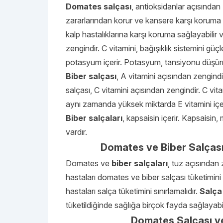
Domates salçası
, antioksidanlar açısından 
zararlarından korur ve kansere karşı koruma s
kalp hastalıklarına karşı koruma sağlayabilir ve
zengindir. C vitamini, bağışıklık sistemini güçl
potasyum içerir. Potasyum, tansiyonu düşür
Biber salçası
, A vitamini açısından zengindir.
salçası, C vitamini açısından zengindir. C vitami
aynı zamanda yüksek miktarda E vitamini içerir
Biber salçaları
, kapsaisin içerir. Kapsaisin
vardır.
Domates ve Biber Salçası
Domates ve
biber salçaları
, tuz açısından
hastaları domates ve biber salçası tüketimini sı
hastaları salça tüketimini sınırlamalıdır.
Salça 
tüketildiğinde sağlığa birçok fayda sağlayabil
Domates Salçası ve