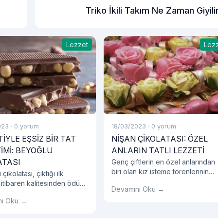
Triko İkili Takım Ne Zaman Giyili
Lezzet
Lez
023
·
0 yorum
18/03/2023
·
0 yorum
İYLE EŞSİZ BİR TAT
NİŞAN ÇİKOLATASI: ÖZEL
İMİ: BEYOĞLU
ANLARIN TATLI LEZZETİ
ATASI
Genç çiftlerin en özel anlarından
biri olan kız isteme törenlerinin
çikolatası, çıktığı ilk
başrol oyuncularından biri şüphe
itibaren kalitesinden ödün
Devamını Oku →
kız isteme çikolatası olarak kabul
n lezzet sunmayı
nı Oku →
edilmektedir.
yor.