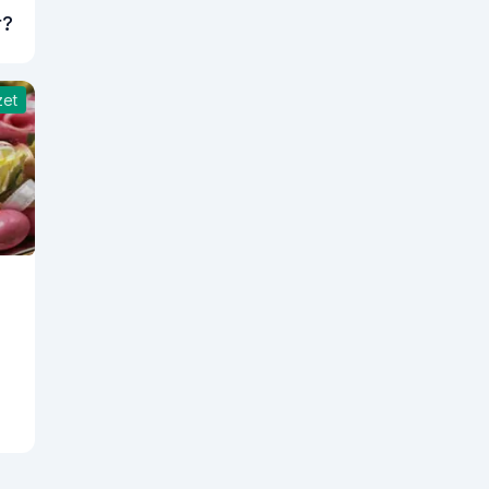
r?
zet
siz