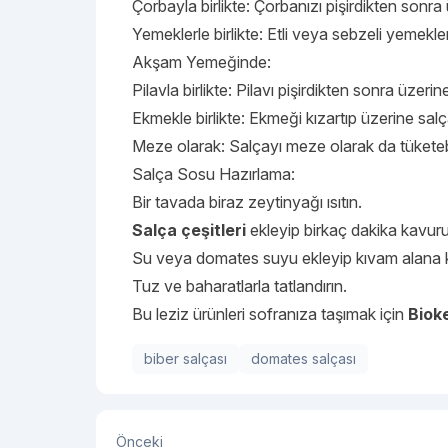
Çorbayla birlikte: Çorbanızı pişirdikten sonr
Yemeklerle birlikte: Etli veya sebzeli yemekler
Akşam Yemeğinde:
Pilavla birlikte: Pilavı pişirdikten sonra üzeri
Ekmekle birlikte: Ekmeği kızartıp üzerine salç
Meze olarak: Salçayı meze olarak da tüketebil
Salça Sosu Hazırlama:
Bir tavada biraz zeytinyağı ısıtın.
Salça çeşitleri
ekleyip birkaç dakika kavur
Su veya domates suyu ekleyip kıvam alana ka
Tuz ve baharatlarla tatlandırın.
Bu leziz ürünleri sofranıza taşımak için
Biok
biber salçası
domates salçası
Önceki