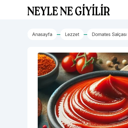
İçeriğe geç
Neyle Ne Giyilir
Anasayfa
Lezzet
Domates Salçası v