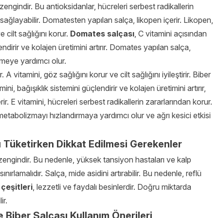
zengindir. Bu antioksidanlar, hücreleri serbest radikallerin
ağlayabilir. Domatesten yapılan salça, likopen içerir. Likopen,
 cilt sağlığını korur.
Domates salçası
, C vitamini açısından
endirir ve kolajen üretimini artırır. Domates yapılan salça,
meye yardımcı olur.
 A vitamini, göz sağlığını korur ve cilt sağlığını iyileştirir. Biber
ni, bağışıklık sistemini güçlendirir ve kolajen üretimini artırır,
. E vitamini, hücreleri serbest radikallerin zararlarından korur.
, metabolizmayı hızlandırmaya yardımcı olur ve ağrı kesici etkisi
 Tüketirken Dikkat Edilmesi Gerekenler
 zengindir. Bu nedenle, yüksek tansiyon hastaları ve kalp
nırlamalıdır. Salça, mide asidini artırabilir. Bu nedenle, reflü
çeşitleri
, lezzetli ve faydalı besinlerdir. Doğru miktarda
ir.
 Biber Salçası Kullanım Önerileri