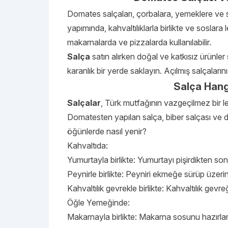
Domates salçaları, çorbalara, yemeklere ve so
yapımında, kahvaltılıklarla birlikte ve soslara 
makarnalarda ve pizzalarda kullanılabilir.
Salça
satın alırken doğal ve katkısız ürünle
karanlık bir yerde saklayın. Açılmış salçaları
Salça Hang
Salçalar
, Türk mutfağının vazgeçilmez bir l
Domatesten yapılan salça, biber salçası ve do
öğünlerde nasıl yenir?
Kahvaltıda:
Yumurtayla birlikte: Yumurtayı pişirdikten so
Peynirle birlikte: Peyniri ekmeğe sürüp üzerin
Kahvaltılık gevrekle birlikte: Kahvaltılık gevre
Öğle Yemeğinde:
Makarnayla birlikte: Makarna sosunu hazırlark