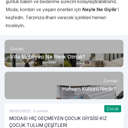
günlük bakım ve beslenme sürecini kolaylaştırabilirsiniz.
Moda, kombin ve yaşam önerileri için
Neyle Ne Giyilir
‘i
keşfedin. Tarzınıza ilham verecek içerikleri hemen
inceleyin.
Önceki
Villa Mobilyası Ne Renk Olmalı?
Sonraki
Hamam Kültürü Nedir?
Çocuk
09/05/2022
·
0 yorum
MODASI HİÇ GEÇMEYEN ÇOCUK GİYSİSİ KIZ
ÇOCUK TULUM ÇEŞİTLERİ