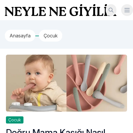
İçeriğe geç
Neyle Ne Giyilir
Anasayfa
Çocuk
Çocuk
Doğru Mama Kaşığı Nasıl