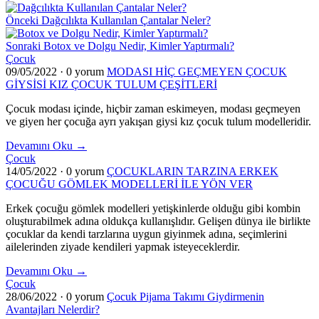
Önceki
Dağcılıkta Kullanılan Çantalar Neler?
Sonraki
Botox ve Dolgu Nedir, Kimler Yaptırmalı?
Çocuk
09/05/2022
·
0 yorum
MODASI HİÇ GEÇMEYEN ÇOCUK
GİYSİSİ KIZ ÇOCUK TULUM ÇEŞİTLERİ
Çocuk modası içinde, hiçbir zaman eskimeyen, modası geçmeyen
ve giyen her çocuğa ayrı yakışan giysi kız çocuk tulum modelleridir.
Devamını Oku →
Çocuk
14/05/2022
·
0 yorum
ÇOCUKLARIN TARZINA ERKEK
ÇOCUĞU GÖMLEK MODELLERİ İLE YÖN VER
Erkek çocuğu gömlek modelleri yetişkinlerde olduğu gibi kombin
oluşturabilmek adına oldukça kullanışlıdır. Gelişen dünya ile birlikte
çocuklar da kendi tarzlarına uygun giyinmek adına, seçimlerini
ailelerinden ziyade kendileri yapmak isteyeceklerdir.
Devamını Oku →
Çocuk
28/06/2022
·
0 yorum
Çocuk Pijama Takımı Giydirmenin
Avantajları Nelerdir?