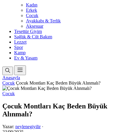
Kadın
Erkek
Çocuk
Ayakkabı & Terlik
Aksesuar
Tesettür Giyim
Sağlık & Cilt Bakım
Lezzet
Spor
Kamp
Ev & Yaşam
Anasayfa
Çocuk
Çocuk Montları Kaç Beden Büyük Alınmalı?
Çocuk
Çocuk Montları Kaç Beden Büyük
Alınmalı?
Yazar:
neylenegiyilir
·
23/09/2025