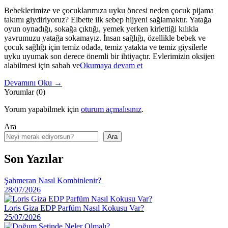
Bebeklerimize ve çocuklarımıza uyku öncesi neden çocuk pijama
takımı giydiriyoruz? Elbette ilk sebep hijyeni sağlamaktır. Yatağa
oyun oynadığı, sokağa çıktığı, yemek yerken kirlettiği kılıkla
yavrumuzu yatağa sokamayız. İnsan sağlığı, özellikle bebek ve
çocuk sağlığı için temiz odada, temiz yatakta ve temiz giysilerle
uyku uyumak son derece önemli bir ihtiyaçtır. Evlerimizin oksijen
"Çocuk
alabilmesi için sabah ve
Okumaya devam et
Pijama
Devamını Oku →
Takımı
Yorumlar (0)
Giydirmenin
Avantajları
Yorum yapabilmek için
oturum açmalısınız
.
Nelerdir?"
Ara
Ara
Son Yazılar
Şahmeran Nasıl Kombinlenir?
28/07/2026
Loris Giza EDP Parfüm Nasıl Kokusu Var?
25/07/2026