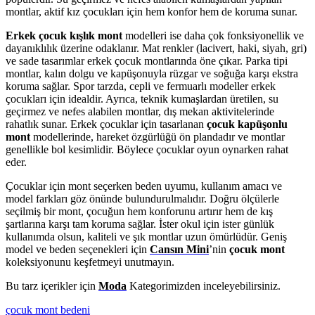
montlar, aktif kız çocukları için hem konfor hem de koruma sunar.
Erkek çocuk kışlık mont
modelleri ise daha çok fonksiyonellik ve
dayanıklılık üzerine odaklanır. Mat renkler (lacivert, haki, siyah, gri)
ve sade tasarımlar erkek çocuk montlarında öne çıkar. Parka tipi
montlar, kalın dolgu ve kapüşonuyla rüzgar ve soğuğa karşı ekstra
koruma sağlar. Spor tarzda, cepli ve fermuarlı modeller erkek
çocukları için idealdir. Ayrıca, teknik kumaşlardan üretilen, su
geçirmez ve nefes alabilen montlar, dış mekan aktivitelerinde
rahatlık sunar. Erkek çocuklar için tasarlanan
çocuk kapüşonlu
mont
modellerinde, hareket özgürlüğü ön plandadır ve montlar
genellikle bol kesimlidir. Böylece çocuklar oyun oynarken rahat
eder.
Çocuklar için mont seçerken beden uyumu, kullanım amacı ve
model farkları göz önünde bulundurulmalıdır. Doğru ölçülerle
seçilmiş bir mont, çocuğun hem konforunu artırır hem de kış
şartlarına karşı tam koruma sağlar. İster okul için ister günlük
kullanımda olsun, kaliteli ve şık montlar uzun ömürlüdür. Geniş
model ve beden seçenekleri için
Cansın Mini
’nin
çocuk mont
koleksiyonunu keşfetmeyi unutmayın.
Bu tarz içerikler için
Moda
Kategorimizden inceleyebilirsiniz.
çocuk mont bedeni