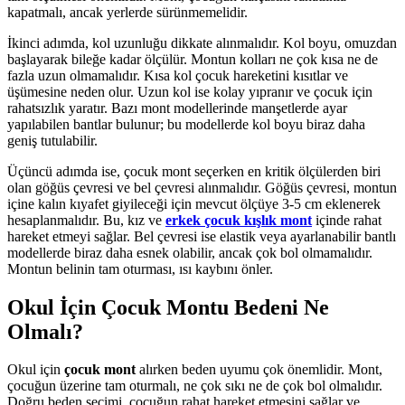
kapatmalı, ancak yerlerde sürünmemelidir.
İkinci adımda, kol uzunluğu dikkate alınmalıdır. Kol boyu, omuzdan
başlayarak bileğe kadar ölçülür. Montun kolları ne çok kısa ne de
fazla uzun olmamalıdır. Kısa kol çocuk hareketini kısıtlar ve
üşümesine neden olur. Uzun kol ise kolay yıpranır ve çocuk için
rahatsızlık yaratır. Bazı mont modellerinde manşetlerde ayar
yapılabilen bantlar bulunur; bu modellerde kol boyu biraz daha
geniş tutulabilir.
Üçüncü adımda ise, çocuk mont seçerken en kritik ölçülerden biri
olan göğüs çevresi ve bel çevresi alınmalıdır. Göğüs çevresi, montun
içine kalın kıyafet giyileceği için mevcut ölçüye 3-5 cm eklenerek
hesaplanmalıdır. Bu, kız ve
erkek
çocuk kışlık mont
içinde rahat
hareket etmeyi sağlar. Bel çevresi ise elastik veya ayarlanabilir bantlı
modellerde biraz daha esnek olabilir, ancak çok bol olmamalıdır.
Montun belinin tam oturması, ısı kaybını önler.
Okul İçin Çocuk Montu Bedeni Ne
Olmalı?
Okul için
çocuk mont
alırken beden uyumu çok önemlidir. Mont,
çocuğun üzerine tam oturmalı, ne çok sıkı ne de çok bol olmalıdır.
Doğru beden seçimi, çocuğun rahat hareket etmesini sağlar ve