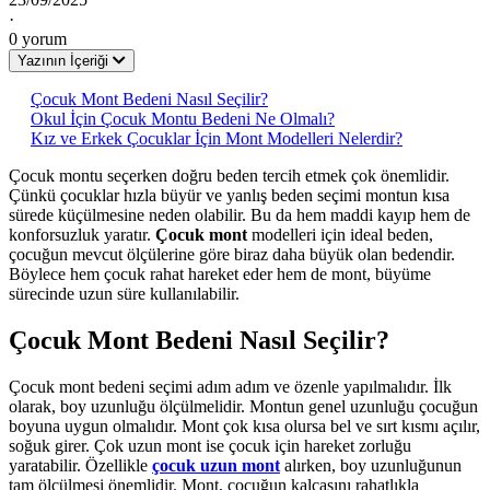
·
0 yorum
Yazının İçeriği
Çocuk Mont Bedeni Nasıl Seçilir?
Okul İçin Çocuk Montu Bedeni Ne Olmalı?
Kız ve Erkek Çocuklar İçin Mont Modelleri Nelerdir?
Çocuk montu seçerken doğru beden tercih etmek çok önemlidir.
Çünkü çocuklar hızla büyür ve yanlış beden seçimi montun kısa
sürede küçülmesine neden olabilir. Bu da hem maddi kayıp hem de
konforsuzluk yaratır.
Çocuk mont
modelleri için ideal beden,
çocuğun mevcut ölçülerine göre biraz daha büyük olan bedendir.
Böylece hem çocuk rahat hareket eder hem de mont, büyüme
sürecinde uzun süre kullanılabilir.
Çocuk Mont Bedeni Nasıl Seçilir?
Çocuk mont bedeni seçimi adım adım ve özenle yapılmalıdır. İlk
olarak, boy uzunluğu ölçülmelidir. Montun genel uzunluğu çocuğun
boyuna uygun olmalıdır. Mont çok kısa olursa bel ve sırt kısmı açılır,
soğuk girer. Çok uzun mont ise çocuk için hareket zorluğu
yaratabilir. Özellikle
çocuk uzun mont
alırken, boy uzunluğunun
tam ölçülmesi önemlidir. Mont, çocuğun kalçasını rahatlıkla