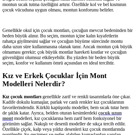
montun sıcak tutma özelliğini artırır. Özellikle kol ve bel kısmının
çocuk vücuduna uygun olması, montun konforunu belirler.
Genellikle okul için çocuk montları, çocuğun mevcut bedeninden bir
beden büyük alınır. Bu seçim, montun içine kalın kıyafetlerin
rahatça giyilmesini sağlar ve çocuğun büyüme sürecinde montu
daha uzun süre kullanmasına olanak tanır. Ancak montun çok büyük
olmaması gerekir; çok büyük montlar hareketi kısıtlar ve çocuğun
güvenliğini olumsuz etkileyebilir. Bu yüzden bir beden büyük
seçim, konfor ve kullanım ömrü açısından en ideal tercihtir.
Kız ve Erkek Çocuklar İçin Mont
Modelleri Nelerdir?
Kız çocuk montları
genellikle zarif ve renkli tasarımlarla öne çıkar.
Kadife dokulu kumaşlar, parlak ve canlı renkler kız çocuklarının
favorilerindendir. Kürklü kapüşonlu modeller, hem sıcak tutar hem
de şıklık katar. Ayrıca, belden oturan kesimlerdeki
çocuk uzun
mont
modelleri, kız çocuklarına hem zarif hem fonksiyonel bir
görünüm sağlar. Nakışlı ve desenli modeller de sıkça tercih edilir.
Özellikle çiçek, kalp veya yıldız desenleri kız çocuk montlarında
popülerdir. Su geçirmez ve nefes alabilen kumaşlardan yapılan