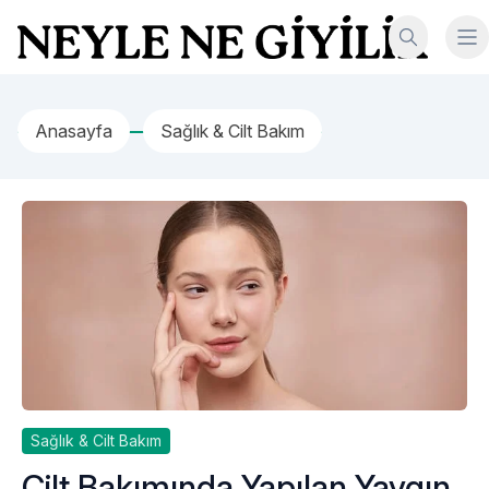
İçeriğe geç
Neyle Ne Giyilir
Anasayfa
Sağlık & Cilt Bakım
Sağlık & Cilt Bakım
Cilt Bakımında Yapılan Yaygın