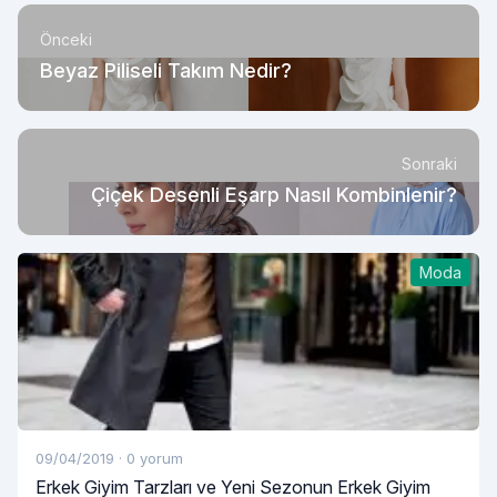
Önceki
Beyaz Piliseli Takım Nedir?
Sonraki
Çiçek Desenli Eşarp Nasıl Kombinlenir?
Moda
09/04/2019
·
0 yorum
Erkek Giyim Tarzları ve Yeni Sezonun Erkek Giyim