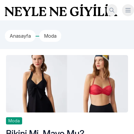
İçeriğe geç
Neyle Ne Giyilir
Anasayfa
Moda
Moda
Bikini Mi, Mayo Mu?