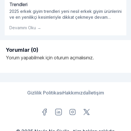
Trendleri
2025 erkek giyim trendleri yeni nesil erkek giyim ürünlerini
ve en yenilikçi kesimleriyle dikkat çekmeye devam
ediyor. En dikkat çekici erkek gömlek modelleri ve çok
Devamını Oku →
yönlü ürün opsiyonlarını bünyesinde barındıran 2025
erkek giyim ürünleri kategorisinde tarzına önem veren
erkeklere hitap eden onlarca ürün yer alıyor. Her
bütçeden ürünün kolaylıkla bulunabildiği kategori
Yorumlar (0)
kapsamında erkek giyim tarzlarını yeniden
Yorum yapabilmek için
oturum açmalısınız
.
"Erkek Giyim Tarzları ve Ye
şekillendirecek
Okumaya devam et
Gizlilik Politikası
Hakkımızda
İletişim