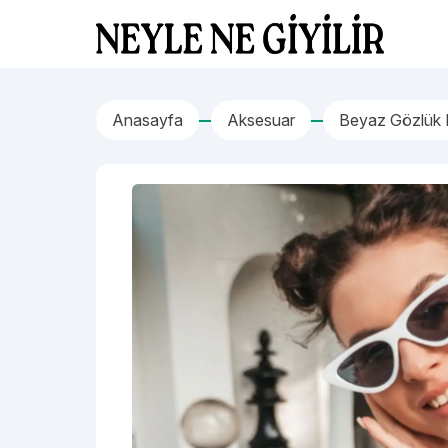
İçeriğe geç
Neyle Ne Giyilir
Anasayfa
Aksesuar
Beyaz Gözlük N