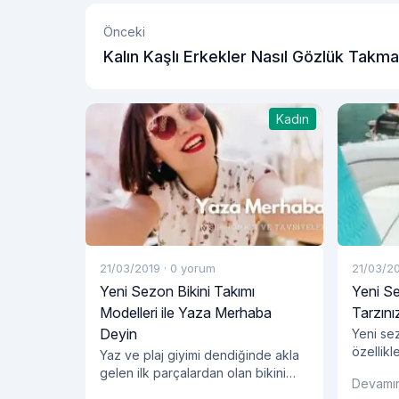
Önceki
Kalın Kaşlı Erkekler Nasıl Gözlük Takma
Kadın
21/03/2019
·
0 yorum
21/03/2
Yeni Sezon Bikini Takımı
Yeni Se
Modelleri ile Yaza Merhaba
Tarzını
Deyin
Yeni se
özellikl
Yaz ve plaj giyimi dendiğinde akla
kadınlar
gelen ilk parçalardan olan bikini
Devamı
ürünler 
modelleri, şıklığa önem veren