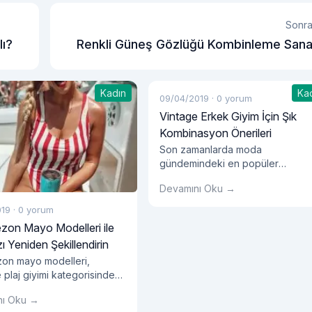
Sonra
lı?
Renkli Güneş Gözlüğü Kombinleme Sana
Kadın
Ka
09/04/2019
·
0 yorum
Vintage Erkek Giyim İçin Şık
Kombinasyon Önerileri
Son zamanlarda moda
gündemindeki en popüler
başlıklardan biri olan vintage tren
Devamını Oku →
hem kadın giyiminde hem de erk
giyiminde ilgi görmeye devam
019
·
0 yorum
ediyor. Özellikle erkek vintage
zon Mayo Modelleri ile
giyim trendleri, 80’lere ve 90’ları
zı Yeniden Şekillendirin
giyim trendlerini özleyen baylara
zon mayo modelleri,
çok yönlü opsiyonlar sunuyor.
e plaj giyimi kategorisinde
Birbirinden yaratıcı kombinasyon
ın en yoğun tercih ettikleri
olanakları sunan vintage giyim
nı Oku →
arasında yer alıyor. Bu
ürünleri arasında, erkek pantolon