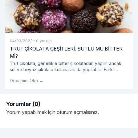
04/03/2023
·
0 yorum
TRÜF ÇİKOLATA ÇEŞİTLERİ: SÜTLÜ MÜ BİTTER
Mİ?
Trüf çikolata, genellikle bitter çikolatadan yapılır, ancak
süt ve beyaz çikolata kullanarak da yapılabilir. Farklı
çikolata çeşitleri, trüf çikolataların tadını ve kıvamını
Devamını Oku →
farklılaştırır.
Yorumlar (0)
Yorum yapabilmek için
oturum açmalısınız
.