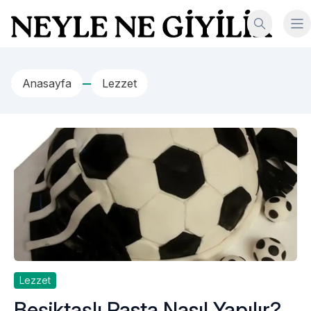
İçeriğe geç
Neyle Ne Giyilir
Anasayfa
Lezzet
Lezzet
Beşiktaşlı Pasta Nasıl Yapılır?