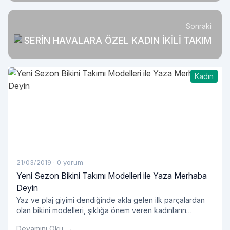
Sonraki
SERİN HAVALARA ÖZEL KADIN İKİLİ TAKIM
Kadın
21/03/2019
·
0 yorum
Yeni Sezon Bikini Takımı Modelleri ile Yaza Merhaba
Deyin
Yaz ve plaj giyimi dendiğinde akla gelen ilk parçalardan
olan bikini modelleri, şıklığa önem veren kadınların
öncelikli tercihleri arasında yer alıyor. Yazın yaklaşmasıyla
Devamını Oku →