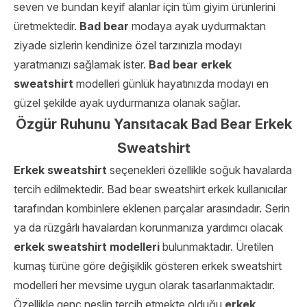
seven ve bundan keyif alanlar için tüm giyim ürünlerini
üretmektedir.
Bad bear
modaya ayak uydurmaktan
ziyade sizlerin kendinize özel tarzınızla modayı
yaratmanızı sağlamak ister.
Bad bear erkek
sweatshirt
modelleri günlük hayatınızda modayı en
güzel şekilde ayak uydurmanıza olanak sağlar.
Özgür Ruhunu Yansıtacak Bad Bear Erkek
Sweatshirt
Erkek sweatshirt
seçenekleri özellikle soğuk havalarda
tercih edilmektedir. Bad bear sweatshirt erkek
kullanıcılar
tarafından
kombinlere eklenen parçalar arasındadır. Serin
ya da rüzgârlı havalardan korunmanıza yardımcı olacak
erkek sweatshirt modelleri
bulunmaktadır. Üretilen
kumaş türüne göre değişiklik gösteren
erkek sweatshirt
modelleri
her mevsime uygun olarak tasarlanmaktadır.
Özellikle genç neslin tercih etmekte olduğu
erkek