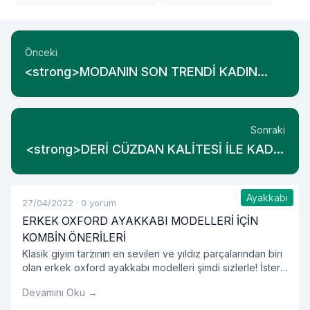
Önceki
<strong>MODANIN SON TRENDİ KADIN
BOL PAÇA PANTOLON</strong>
Sonraki
<strong>DERİ CÜZDAN KALİTESİ İLE KADIN
CÜZDAN MODELLERİ</strong>
Ayakkabı
27/04/2022
·
0 yorum
ERKEK OXFORD AYAKKABI MODELLERİ İÇİN
KOMBİN ÖNERİLERİ
Klasik giyim tarzının en sevilen ve yıldız parçalarından biri
olan erkek oxford ayakkabı modelleri şimdi sizlerle! İster
özel günler için isterseniz de günlük olarak rahatlıkla
Devamını Oku →
kullanılabilecek olan erkek oxford ayakkabı kombinlerini
incelemeye ne dersiniz?