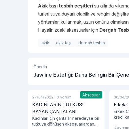
Akik taşı tesbih çeşitleri
su altında yıkama
türleri suya duyarlı olabilir ve rengini değişti
yöntemleri kullanmak, uzun ömürlü olmalarına
Hayalinizdeki aksesuarlar için
Dergah Tesb
akik
akik taşı
dergah tesbih
Önceki
Jawline Estetiği: Daha Belirgin Bir Çen
Hattı
Aksesuar
27/04/2022
·
0 yorum
30/04/2
KADINLARIN TUTKUSU
Erkek 
BAYAN ÇANTALARI
Erkek Cü
kredi ka
Kadınlar için çantalar neredeyse bir
eşyaları
tutkuya dönüşen aksesuarlardan
Devamı