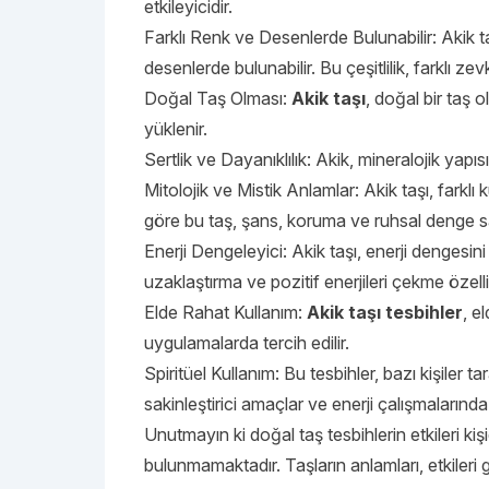
etkileyicidir.
Farklı Renk ve Desenlerde Bulunabilir: Akik taş
desenlerde bulunabilir. Bu çeşitlilik, farklı ze
Doğal Taş Olması:
Akik taşı
, doğal bir taş o
yüklenir.
Sertlik ve Dayanıklılık: Akik, mineralojik yapı
Mitolojik ve Mistik Anlamlar: Akik taşı, farklı 
göre bu taş, şans, koruma ve ruhsal denge s
Enerji Dengeleyici: Akik taşı, enerji dengesin
uzaklaştırma ve pozitif enerjileri çekme özelliğ
Elde Rahat Kullanım:
Akik taşı tesbihler
, e
uygulamalarda tercih edilir.
Spiritüel Kullanım: Bu tesbihler, bazı kişiler t
sakinleştirici amaçlar ve enerji çalışmalarında 
Unutmayın ki doğal taş tesbihlerin etkileri kişi
bulunmamaktadır. Taşların anlamları, etkileri ge