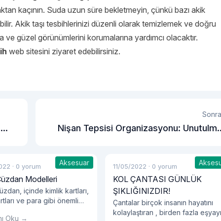
ktan kaçının. Suda uzun süre bekletmeyin, çünkü bazı akik
rebilir. Akik taşı tesbihlerinizi düzenli olarak temizlemek ve doğru
 ve güzel görünümlerini korumalarına yardımcı olacaktır.
ih
web sitesini ziyaret edebilirsiniz.
Sonra
e
Nişan Tepsisi Organizasyonu: Unutulm
Bir A
Aksesuar
Akses
022
·
0 yorum
11/05/2022
·
0 yorum
Cüzdan Modelleri
KOL ÇANTASI GÜNLÜK
ŞIKLIĞINIZDIR!
zdan, içinde kimlik kartları,
rtları ve para gibi önemli
Çantalar birçok insanın hayatını
n taşındığı aksesuarlardır.
kolaylaştıran , birden fazla eşyay
nı Oku →