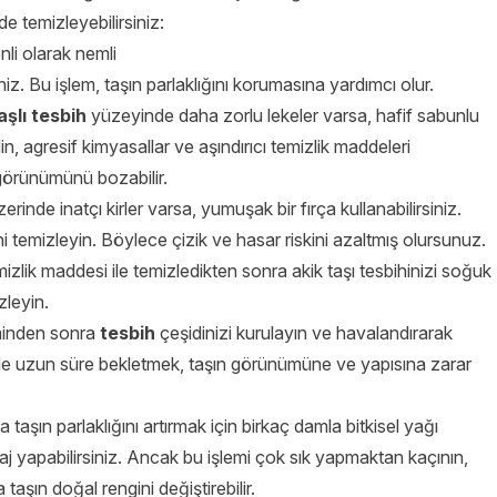
de temizleyebilirsiniz:
nli olarak nemli
siniz. Bu işlem, taşın parlaklığını korumasına yardımcı olur.
aşlı
tesbih
yüzeyinde daha zorlu lekeler varsa, hafif sabunlu
din, agresif kimyasallar ve aşındırıcı temizlik maddeleri
görünümünü bozabilir.
inde inatçı kirler varsa, yumuşak bir fırça kullanabilirsiniz.
ini temizleyin. Böylece çizik ve hasar riskini azaltmış olursunuz.
lik maddesi ile temizledikten sonra akik taşı tesbihinizi soğuk
zleyin.
minden sonra
tesbih
çeşidinizi kurulayın ve havalandırarak
lde uzun süre bekletmek, taşın görünümüne ve yapısına zarar
taşın parlaklığını artırmak için birkaç damla bitkisel yağı
aj yapabilirsiniz. Ancak bu işlemi çok sık yapmaktan kaçının,
şın doğal rengini değiştirebilir.