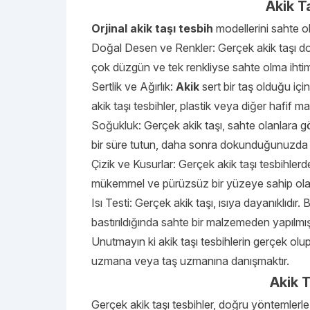
Akik Ta
Orjinal akik taşı tesbih
modellerini sahte ol
Doğal Desen ve Renkler: Gerçek akik taşı doğa
çok düzgün ve tek renkliyse sahte olma ihtima
Sertlik ve Ağırlık:
Akik
sert bir taş olduğu için
akik taşı tesbihler, plastik veya diğer hafif 
Soğukluk: Gerçek akik taşı, sahte olanlara gö
bir süre tutun, daha sonra dokunduğunuzda
Çizik ve Kusurlar: Gerçek akik taşı tesbihlerde
mükemmel ve pürüzsüz bir yüzeye sahip olanla
Isı Testi: Gerçek akik taşı, ısıya dayanıklıdır.
bastırıldığında sahte bir malzemeden yapılmış
Unutmayın ki akik taşı tesbihlerin gerçek olup
uzmana veya taş uzmanına danışmaktır.
Akik T
Gerçek akik taşı tesbihler, doğru yöntemlerle