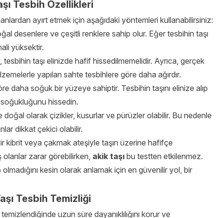
şı Tesbih Özellikleri
anlardan ayırt etmek için aşağıdaki yöntemleri kullanabilirsiniz:
l desenlere ve çeşitli renklere sahip olur. Eğer tesbihin taşı
li yüksektir.
, tesbihin taşı elinizde hafif hissedilmemelidir. Ayrıca, gerçek
malzemelerle yapılan sahte tesbihlere göre daha ağırdır.
re daha soğuk bir yüzeye sahiptir. Tesbihin taşını elinize alıp
 soğukluğunu hissedin.
 doğal olarak çizikler, kusurlar ve pürüzler olabilir. Bu nedenle
r dikkat çekici olabilir.
 Bir kibrit veya çakmak ateşiyle taşın üzerine hafifçe
 olanlar zarar görebilirken,
akik taşı
bu testten etkilenmez.
 olmadığını kesin olarak anlamak için en güvenilir yol, bir
aşı Tesbih Temizliği
 temizlendiğinde uzun süre dayanıklılığını korur ve