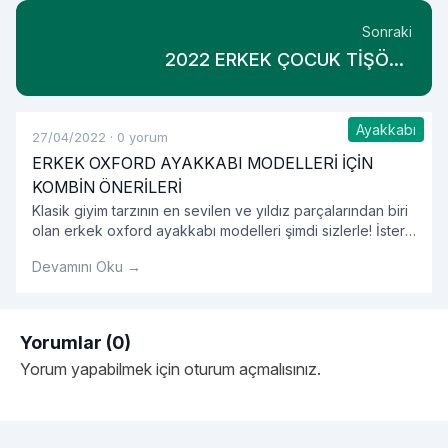
Sonraki
2022 ERKEK ÇOCUK TİŞÖRT
MODELLERİNDEN BİR SEÇKİ
Ayakkabı
27/04/2022
·
0 yorum
ERKEK OXFORD AYAKKABI MODELLERİ İÇİN
KOMBİN ÖNERİLERİ
Klasik giyim tarzının en sevilen ve yıldız parçalarından biri
olan erkek oxford ayakkabı modelleri şimdi sizlerle! İster
özel günler için isterseniz de günlük olarak rahatlıkla
Devamını Oku →
kullanılabilecek olan erkek oxford ayakkabı kombinlerini
incelemeye ne dersiniz?
Yorumlar (0)
Yorum yapabilmek için
oturum açmalısınız
.